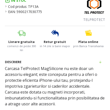
IN STOC
Cod produs:
TP13A
EAN:
5900217030775
TELPROTECT
Livrare gratuita
Retur gratuit
Plata online
comenzi de peste 300
in 14 zile si banii inapoi
prin Banca Transilvania
lei
DESCRIERE
Carcasa TelProtect MagSilicone nu este doar un
accesoriu elegant; este conceputa pentru a oferi o
protectie eficienta iPhone-ului tau, protejandu-l
impotriva zgarieturilor si caderilor accidentale.
Carcasa este dotata cu magneti incorporati,
imbunatatindu-si functionalitatea prin posibilitatea de
a atrage usor alte accesorii.