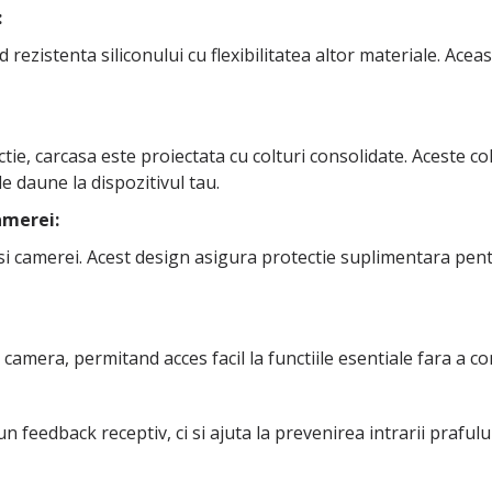
:
rezistenta siliconului cu flexibilitatea altor materiale. Ace
tie, carcasa este proiectata cu colturi consolidate. Aceste c
de daune la dispozitivul tau.
amerei:
si camerei. Acest design asigura protectie suplimentara pent
 camera, permitand acces facil la functiile esentiale fara a c
feedback receptiv, ci si ajuta la prevenirea intrarii prafulu