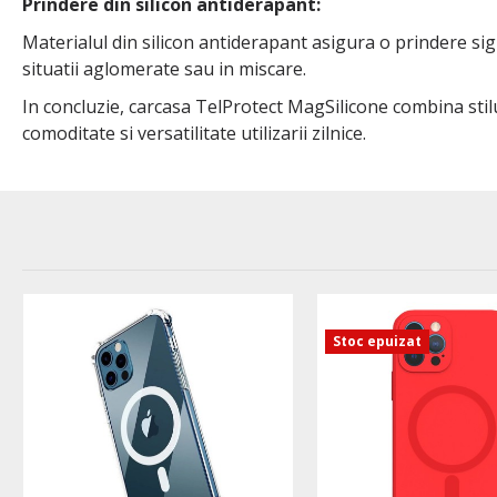
Prindere din silicon antiderapant:
Materialul din silicon antiderapant asigura o prindere sig
situatii aglomerate sau in miscare.
In concluzie, carcasa TelProtect MagSilicone combina stil
comoditate si versatilitate utilizarii zilnice.
Stoc epuizat