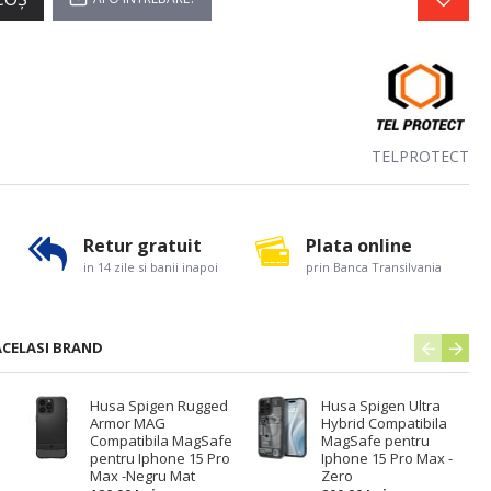
TELPROTECT
Retur gratuit
Plata online
in 14 zile si banii inapoi
prin Banca Transilvania
ACELASI BRAND
Husa Spigen Rugged
Husa Spigen Ultra
Armor MAG
Hybrid Compatibila
Compatibila MagSafe
MagSafe pentru
pentru Iphone 15 Pro
Iphone 15 Pro Max -
Max -Negru Mat
Zero