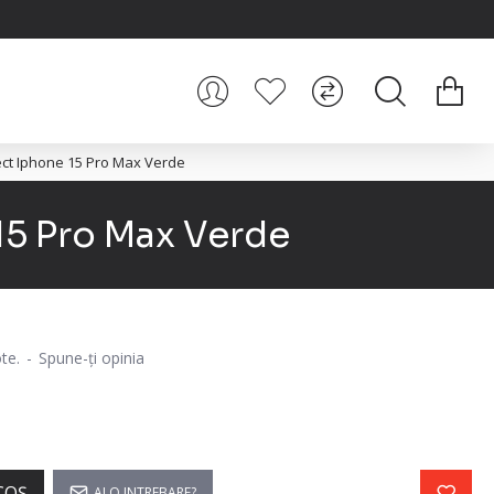
ect Iphone 15 Pro Max Verde
15 Pro Max Verde
te.
-
Spune-ţi opinia
COŞ
AI O INTREBARE?