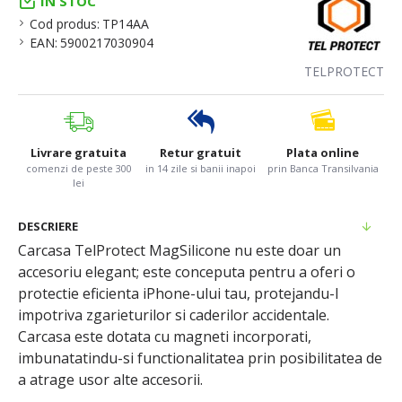
IN STOC
Cod produs:
TP14AA
EAN:
5900217030904
TELPROTECT
Livrare gratuita
Retur gratuit
Plata online
comenzi de peste 300
in 14 zile si banii inapoi
prin Banca Transilvania
lei
DESCRIERE
Carcasa TelProtect MagSilicone nu este doar un
accesoriu elegant; este conceputa pentru a oferi o
protectie eficienta iPhone-ului tau, protejandu-l
impotriva zgarieturilor si caderilor accidentale.
Carcasa este dotata cu magneti incorporati,
imbunatatindu-si functionalitatea prin posibilitatea de
a atrage usor alte accesorii.