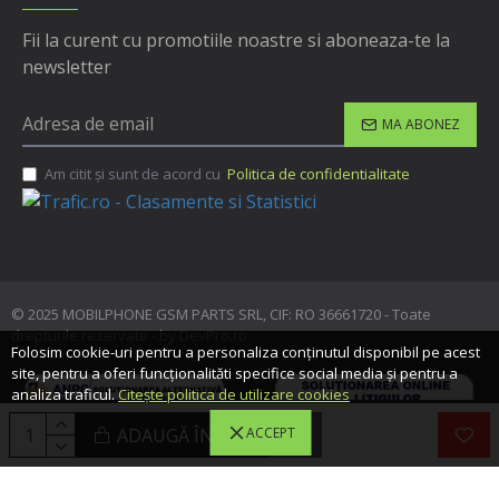
Fii la curent cu promotiile noastre si aboneaza-te la
newsletter
MA ABONEZ
Am citit şi sunt de acord cu
Politica de confidentialitate
© 2025 MOBILPHONE GSM PARTS SRL, CIF: RO 36661720 - Toate
drepturile rezervate - by DevPro.ro
Folosim cookie-uri pentru a personaliza conținutul disponibil pe acest
site, pentru a oferi funcționalităti specifice social media și pentru a
analiza traficul.
Citește politica de utilizare cookies
ADAUGĂ ÎN COŞ
ACCEPT