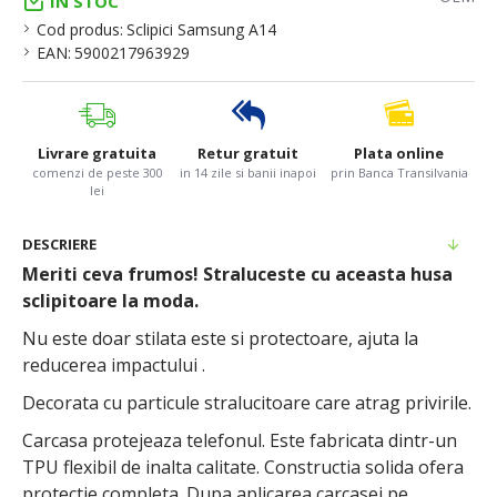
IN STOC
Cod produs:
Sclipici Samsung A14
EAN:
5900217963929
Livrare gratuita
Retur gratuit
Plata online
comenzi de peste 300
in 14 zile si banii inapoi
prin Banca Transilvania
lei
DESCRIERE
Meriti ceva frumos! Straluceste cu aceasta husa
sclipitoare la moda.
Nu este doar stilata este si protectoare, ajuta la
reducerea impactului .
Decorata cu particule stralucitoare care atrag privirile.
Carcasa protejeaza telefonul. Este fabricata dintr-un
TPU flexibil de inalta calitate. Constructia solida ofera
protectie completa. Dupa aplicarea carcasei pe