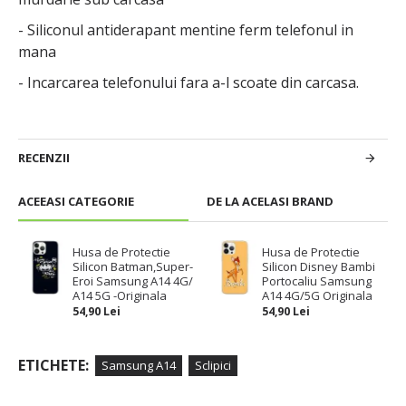
- Siliconul antiderapant mentine ferm telefonul in
mana
- Incarcarea telefonului fara a-l scoate din carcasa.
RECENZII
ACEEASI CATEGORIE
DE LA ACELASI BRAND
Husa de Protectie
Husa de Protectie
Silicon Batman,Super-
Silicon Disney Bambi
Eroi Samsung A14 4G/
Portocaliu Samsung
A14 5G -Originala
A14 4G/5G Originala
54,90 Lei
54,90 Lei
ETICHETE:
Samsung A14
Sclipici