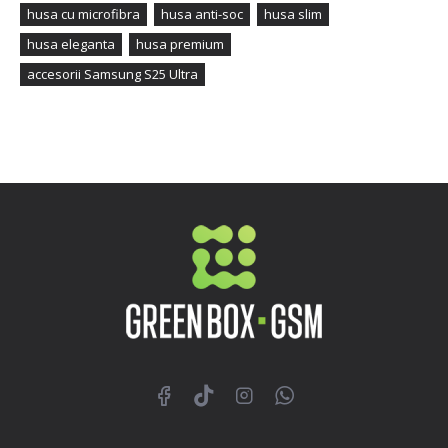
husa cu microfibra
husa anti-soc
husa slim
husa eleganta
husa premium
accesorii Samsung S25 Ultra