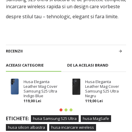
incarcare wireless rapida si un design care vorbeste
despre stilul tau – tehnologic, elegant si fara limite.
RECENZII
ACEEASI CATEGORIE
DE LA ACELASI BRAND
Husa Eleganta
Husa Eleganta
Leather Mag Cover
Leather Mag Cover
Samsung S25 Ultra
Samsung S25 Ultra
Indigo Blue
Negru
119,00 Lei
119,00 Lei
ETICHETE:
husa Samsung S25 Ultra
husa MagSafe
husa silicon albastra
husa incarcare wireless