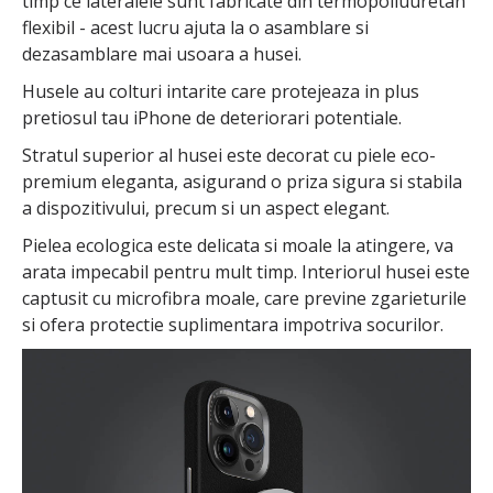
timp ce lateralele sunt fabricate din termopoliuuretan
flexibil - acest lucru ajuta la o asamblare si
dezasamblare mai usoara a husei.
Husele au colturi intarite care protejeaza in plus
pretiosul tau iPhone de deteriorari potentiale.
Stratul superior al husei este decorat cu piele eco-
premium eleganta, asigurand o priza sigura si stabila
a dispozitivului, precum si un aspect elegant.
Pielea ecologica este delicata si moale la atingere, va
arata impecabil pentru mult timp. Interiorul husei este
captusit cu microfibra moale, care previne zgarieturile
si ofera protectie suplimentara impotriva socurilor.