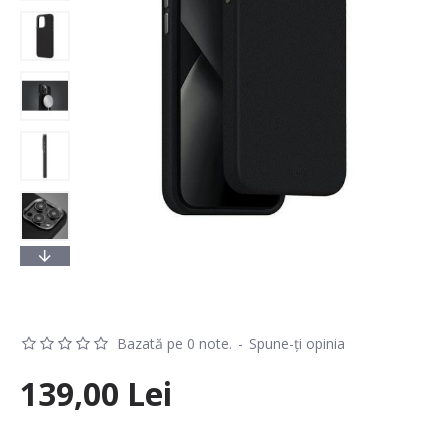
Bazată pe 0 note.
-
Spune-ţi opinia
139,00 Lei