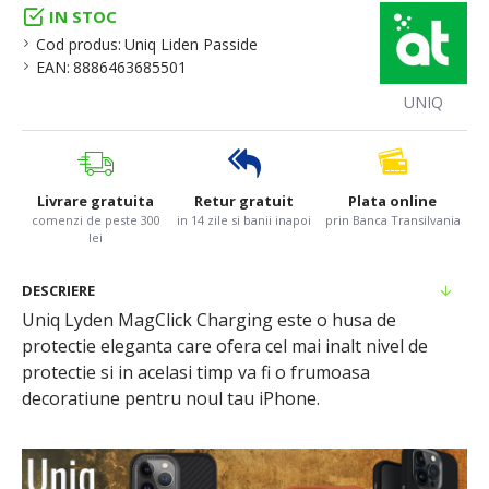
IN STOC
Cod produs:
Uniq Liden Passide
EAN:
8886463685501
UNIQ
Livrare gratuita
Retur gratuit
Plata online
comenzi de peste 300
in 14 zile si banii inapoi
prin Banca Transilvania
lei
DESCRIERE
Uniq Lyden MagClick Charging este o husa de
protectie eleganta care ofera cel mai inalt nivel de
protectie si in acelasi timp va fi o frumoasa
decoratiune pentru noul tau iPhone.