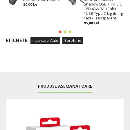
Shadow USB + TYPE C
50,00 Lei
- PD 43W 3A +Cablu
1USB Type C-Lightning
Fast - Transparent
95,00 Lei
ETICHETE:
IncarcatorAuto
Borofone
PRODUSE ASEMANATOARE