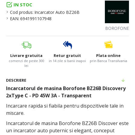
IN STOC
Cod produs:
Incarcator Auto BZ26B
EAN:
6941991107948
BOROFONE
Livrare gratuita
Retur gratuit
Plata online
comenzi de peste 300
in 14 zile si banii inapoi
prin Banca Transilvania
lei
DESCRIERE
Incarcatorul de masina
Borofone BZ26B Discovery
2xType C - PD 45W 3A - Transparent
Incarcare rapida si fiabila pentru dispozitivele tale in
miscare.
Incarcatorul de masina Borofone BZ26B Discover este
un incarcator auto puternic si elegant, conceput