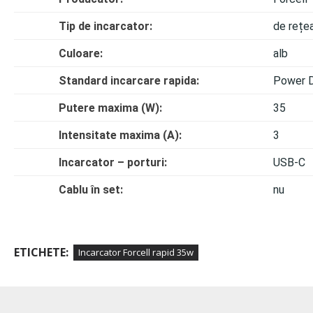
Tip de incarcator:
de rețe
Culoare:
alb
Standard incarcare rapida:
Power D
Putere maxima (W):
35
Intensitate maxima (A):
3
Incarcator – porturi:
USB-C
Cablu în set:
nu
ETICHETE:
Incarcator Forcell rapid 35w