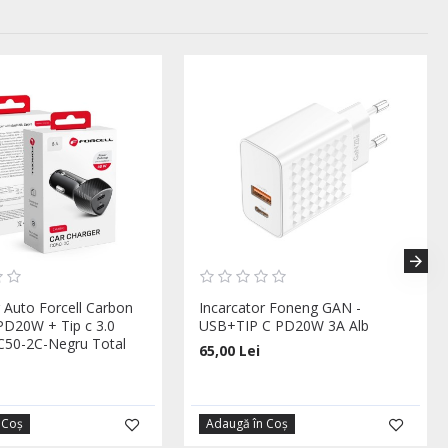
r Auto Forcell Carbon
Incarcator Foneng GAN -
 PD20W + Tip c 3.0
USB+TIP C PD20W 3A Alb
50-2C-Negru Total
65,00 Lei
 Coş
Adaugă în Coş