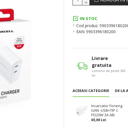
IN STOC
Cod produs:
590339618020
EAN:
5903396180200
Livrare
gratuita
comenzi de peste 300
lei
ACEEASI CATEGORIE
DE LA 
Incarcator Foneng
GAN -USB+TIP C
PD20W 3A Alb
65,00 Lei