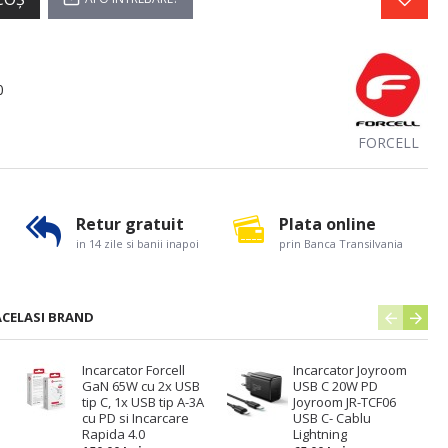
0
FORCELL
Retur gratuit
Plata online
in 14 zile si banii inapoi
prin Banca Transilvania
ACELASI BRAND
Incarcator Forcell
Incarcator Joyroom
GaN 65W cu 2x USB
USB C 20W PD
tip C, 1x USB tip A-3A
Joyroom JR-TCF06
cu PD si Incarcare
USB C- Cablu
Rapida 4.0
Lightning