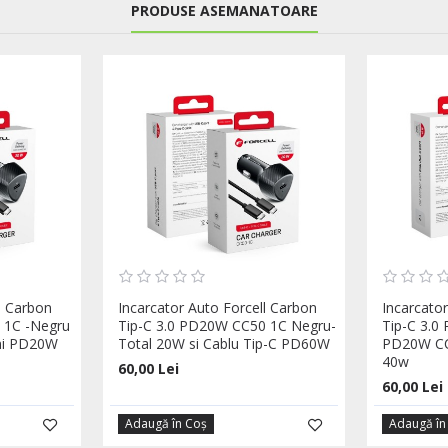
PRODUSE ASEMANATOARE
l Carbon
Incarcator Auto Forcell Carbon
Incarcato
 1C -Negru
Tip-C 3.0 PD20W CC50 1C Negru-
Tip-C 3.0
ini PD20W
Total 20W si Cablu Tip-C PD60W
PD20W CC
40w
60,00 Lei
60,00 Lei
Adaugă în Coş
Adaugă în