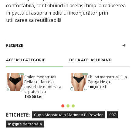
confortabilă, contribuind în același timp la reducerea
impactului asupra mediului înconjurător prin
utilizarea sa reutilizabilă.
RECENZII
ACEEASI CATEGORIE
DE LA ACELASI BRAND
Chiloti menstruali
Chiloti menstruali Ella
Bella cu dantela,
Tanga Negru
absorbtie moderata
100,00 Lei
si puternica
140,00 Lei
ETICHETE:
Cupa Menstruala Marimea B -Powder
007
Ingrijire personala