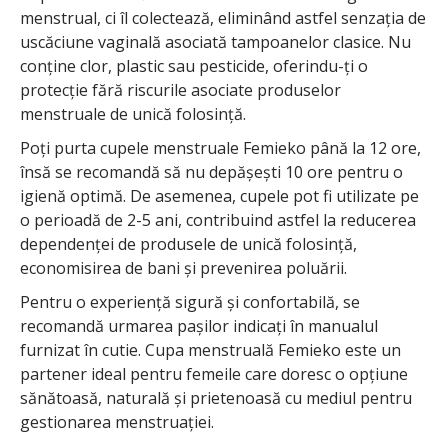
menstrual, ci îl colectează, eliminând astfel senzația de
uscăciune vaginală asociată tampoanelor clasice. Nu
conține clor, plastic sau pesticide, oferindu-ți o
protecție fără riscurile asociate produselor
menstruale de unică folosință.
Poți purta cupele menstruale Femieko până la 12 ore,
însă se recomandă să nu depășești 10 ore pentru o
igienă optimă. De asemenea, cupele pot fi utilizate pe
o perioadă de 2-5 ani, contribuind astfel la reducerea
dependenței de produsele de unică folosință,
economisirea de bani și prevenirea poluării.
Pentru o experiență sigură și confortabilă, se
recomandă urmarea pașilor indicați în manualul
furnizat în cutie. Cupa menstruală Femieko este un
partener ideal pentru femeile care doresc o opțiune
sănătoasă, naturală și prietenoasă cu mediul pentru
gestionarea menstruației.