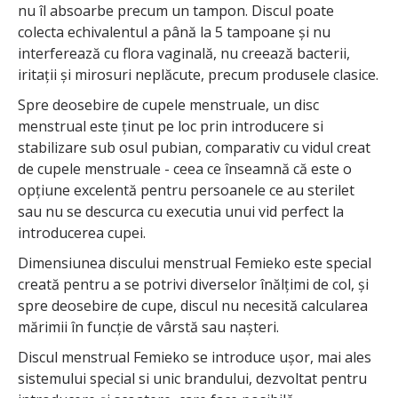
nu îl absoarbe precum un tampon. Discul poate
colecta echivalentul a până la 5 tampoane și nu
interferează cu flora vaginală, nu creează bacterii,
iritații și mirosuri neplăcute, precum produsele clasice.
Spre deosebire de cupele menstruale, un disc
menstrual este ținut pe loc prin introducere si
stabilizare sub osul pubian, comparativ cu vidul creat
de cupele menstruale - ceea ce înseamnă că este o
opțiune excelentă pentru persoanele ce au sterilet
sau nu se descurca cu executia unui vid perfect la
introducerea cupei.
Dimensiunea discului menstrual Femieko este special
creată pentru a se potrivi diverselor înălțimi de col, și
spre deosebire de cupe, discul nu necesită calcularea
mărimii în funcție de vârstă sau nașteri.
Discul menstrual Femieko se introduce ușor, mai ales
sistemului special si unic brandului, dezvoltat pentru