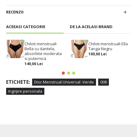
RECENZII
ACEEASI CATEGORIE
DE LA ACELASI BRAND
Chiloti menstruali
Chiloti menstruali Ella
Bella cu dantela,
Tanga Negru
absorbtie moderata
100,00 Lei
si puternica
140,00 Lei
ETICHETE:
Disc Menstrual Universal -Verde
008
Ingrijire personala