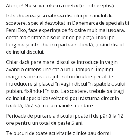
Atenție! Nu se va folosi ca metodă contraceptivă.
Introducerea și scoaterea discului prin inelul de
scoatere, special dezvoltat in Danemarca de specialistii
Femi.Eko, face experința de folosire mult mai ușoară,
decât majoritatea discurilor de pe piață. Îndoi pe
lungime și introduci cu partea rotundă, ținând discul
de inelul discului.
Chiar dacă pare mare, discul se introduce în vagin
având o dimensiune cât a unui tampon Împingi
marginea în sus cu ajutorul orificiului special de
introducere și plasezi în vagin discul în spatele osului
pubian, fixându-l în sus. La scoatere, trebuie sa tragi
de inelul special dezvoltat și poți răsturna direct în
toaletă, fără să mai ai mâinile murdare.
Perioada de purtare a discului poate fi de până la 12
ore pentru un total de peste 5 ani.
Te bucuri de toate activitățile zilnice sau dormi