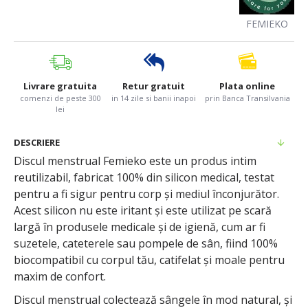
FEMIEKO
Livrare gratuita
Retur gratuit
Plata online
comenzi de peste 300
in 14 zile si banii inapoi
prin Banca Transilvania
lei
DESCRIERE
Discul menstrual Femieko este un produs intim
reutilizabil, fabricat 100% din silicon medical, testat
pentru a fi sigur pentru corp și mediul înconjurător.
Acest silicon nu este iritant și este utilizat pe scară
largă în produsele medicale și de igienă, cum ar fi
suzetele, cateterele sau pompele de sân, fiind 100%
biocompatibil cu corpul tău, catifelat și moale pentru
maxim de confort.
Discul menstrual colectează sângele în mod natural, și