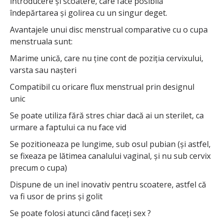
introducere și scoatere, care face posibilă
îndepărtarea și golirea cu un singur deget.
Avantajele unui disc menstrual comparative cu o cupa
menstruala sunt:
Marime unică, care nu ține cont de poziția cervixului,
varsta sau nașteri
Compatibil cu oricare flux menstrual prin designul
unic
Se poate utiliza fără stres chiar dacă ai un sterilet, ca
urmare a faptului ca nu face vid
Se pozitioneaza pe lungime, sub osul pubian (și astfel,
se fixeaza pe lătimea canalului vaginal, și nu sub cervix
precum o cupa)
Dispune de un inel inovativ pentru scoatere, astfel că
va fi usor de prins și golit
Se poate folosi atunci când faceți sex ?