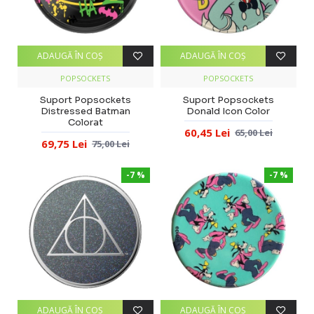
ADAUGĂ ÎN COŞ
ADAUGĂ ÎN COŞ
POPSOCKETS
POPSOCKETS
Suport Popsockets
Suport Popsockets
Distressed Batman
Donald Icon Color
Colorat
60,45 Lei
65,00 Lei
69,75 Lei
75,00 Lei
-7 %
-7 %
ADAUGĂ ÎN COŞ
ADAUGĂ ÎN COŞ