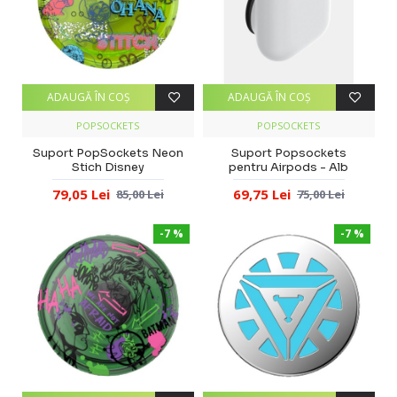
ADAUGĂ ÎN COŞ
ADAUGĂ ÎN COŞ
POPSOCKETS
POPSOCKETS
Suport PopSockets Neon
Suport Popsockets
Stich Disney
pentru Airpods - Alb
79,05 Lei
69,75 Lei
85,00 Lei
75,00 Lei
-7 %
-7 %