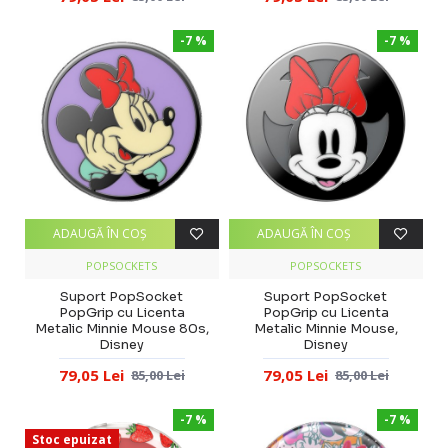
-7 %
-7 %
ADAUGĂ ÎN COŞ
ADAUGĂ ÎN COŞ
POPSOCKETS
POPSOCKETS
Suport PopSocket
Suport PopSocket
PopGrip cu Licenta
PopGrip cu Licenta
Metalic Minnie Mouse 80s,
Metalic Minnie Mouse,
Disney
Disney
79,05 Lei
79,05 Lei
85,00 Lei
85,00 Lei
-7 %
-7 %
Stoc epuizat