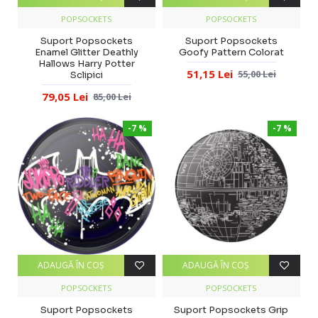
POPSOCKETS
POPSOCKETS
Suport Popsockets
Suport Popsockets
Enamel Glitter Deathly
Goofy Pattern Colorat
Hallows Harry Potter
51,15 Lei
55,00 Lei
Sclipici
79,05 Lei
85,00 Lei
-7 %
-7 %
ADAUGĂ ÎN COŞ
ADAUGĂ ÎN COŞ
POPSOCKETS
POPSOCKETS
Suport Popsockets
Suport Popsockets Grip