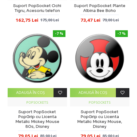
Suport PopSocket Ochi
Suport PopSocket Plante
Tigru, Acesoriu telefon
Albina Bee Boho
162,75 Lei
73,47 Lei
175,00 Lei
79,00 Lei
-7 %
-7 %
ADAUGĂ ÎN COŞ
ADAUGĂ ÎN COŞ
POPSOCKETS
POPSOCKETS
Suport PopSocket
Suport PopSocket
PopGrip cu Licenta
PopGrip cu Licenta
Metalic Mickey Mouse
Metalic Mickey Mouse,
80s, Disney
Disney
79,05 Lei
79,05 Lei
85,00 Lei
85,00 Lei