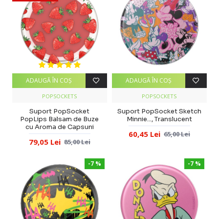
ADAUGĂ ÎN COŞ
ADAUGĂ ÎN COŞ
POPSOCKETS
POPSOCKETS
Suport PopSocket
Suport PopSocket Sketch
PopLips Balsam de Buze
Minnie..., Translucent
cu Aroma de Capsuni
60,45 Lei
65,00 Lei
79,05 Lei
85,00 Lei
-7 %
-7 %