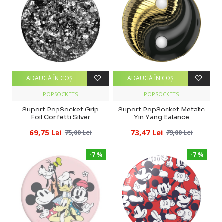
ADAUGĂ ÎN COŞ
ADAUGĂ ÎN COŞ
POPSOCKETS
POPSOCKETS
Suport PopSocket Grip
Suport PopSocket Metalic
Foil Confetti Silver
Yin Yang Balance
69,75 Lei
73,47 Lei
75,00 Lei
79,00 Lei
-7 %
-7 %