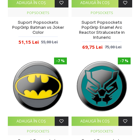
ADAUGĂ ÎN COŞ
ADAUGĂ ÎN COŞ
POPSOCKETS
POPSOCKETS
Suport Popsockets
Suport Popsockets
PopGrip Batman vs Joker
PopGrip Enamel Arc
Color
Reactor Straluceste in
Intuneric
51,15 Lei
55,00 Lei
69,75 Lei
75,00 Lei
-7 %
-7 %
ADAUGĂ ÎN COŞ
ADAUGĂ ÎN COŞ
POPSOCKETS
POPSOCKETS