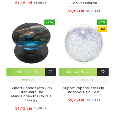
51,15 Lei
55,00 Lei
Cookie Colorful
51,15 Lei
55,00 Lei
-7 %
-7 %
Hot
ADAUGĂ ÎN COŞ
ADAUGĂ ÎN COŞ
POPSOCKETS
POPSOCKETS
Suport Popsockets Grip
Suport Popsockets Grip
Star Wars The
Tidepool Halo - Alb
Mandalorian The Child Is
69,75 Lei
75,00 Lei
Hungry
51,15 Lei
55,00 Lei