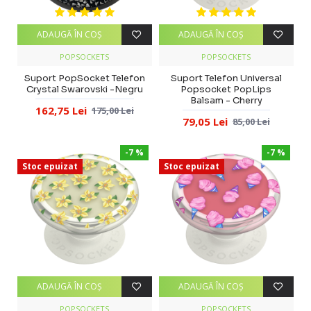
ADAUGĂ ÎN COŞ
ADAUGĂ ÎN COŞ
POPSOCKETS
POPSOCKETS
Suport PopSocket Telefon
Suport Telefon Universal
Crystal Swarovski -Negru
Popsocket PopLips
Balsam - Cherry
162,75 Lei
175,00 Lei
79,05 Lei
85,00 Lei
-7 %
-7 %
Stoc epuizat
Stoc epuizat
ADAUGĂ ÎN COŞ
ADAUGĂ ÎN COŞ
POPSOCKETS
POPSOCKETS