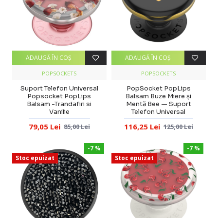
ADAUGĂ ÎN COŞ
ADAUGĂ ÎN COŞ
POPSOCKETS
POPSOCKETS
Suport Telefon Universal
PopSocket PopLips
Popsocket PopLips
Balsam Buze Miere și
Balsam -Trandafiri si
Mentă Bee — Suport
Vanilie
Telefon Universal
79,05 Lei
116,25 Lei
85,00 Lei
125,00 Lei
-7 %
-7 %
Stoc epuizat
Stoc epuizat