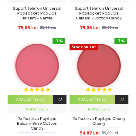
Suport Telefon Universal
Suport Telefon Universal
Popsocket PopLips
Popsocket PopLips
Balsam - Vanilie
Balsam -Cotton Candy
79,05 Lei
79,05 Lei
85,00 Lei
85,00 Lei
-7 %
-7 %
Stoc epuizat
ADAUGĂ ÎN COŞ
ADAUGĂ ÎN COŞ
POPSOCKETS
POPSOCKETS
2x Rezerva PopLips
2x Rezerva PopLips Cherry
Balsam Buze Cotton
Cherry
Candy
54,87 Lei
59,00 Lei