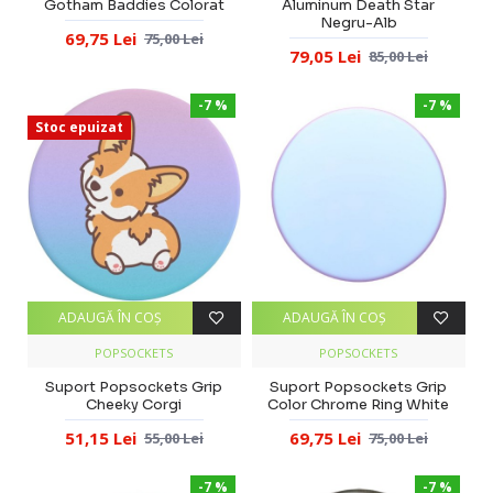
Gotham Baddies Colorat
Aluminum Death Star
Negru-Alb
69,75 Lei
75,00 Lei
79,05 Lei
85,00 Lei
-7 %
-7 %
Stoc epuizat
ADAUGĂ ÎN COŞ
ADAUGĂ ÎN COŞ
POPSOCKETS
POPSOCKETS
Suport Popsockets Grip
Suport Popsockets Grip
Cheeky Corgi
Color Chrome Ring White
51,15 Lei
69,75 Lei
55,00 Lei
75,00 Lei
-7 %
-7 %