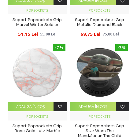
ADAUGĂ ÎN COŞ
ADAUGĂ ÎN COŞ
POPSOCKETS
POPSOCKETS
Suport Popsockets Grip
Suport Popsockets Grip
Marvel Winter Soldier
Metalic Diamond Black
51,15 Lei
69,75 Lei
55,00 Lei
75,00 Lei
-7 %
-7 %
ADAUGĂ ÎN COŞ
ADAUGĂ ÎN COŞ
POPSOCKETS
POPSOCKETS
Suport Popsockets Grip
Suport Popsockets Grip
Rose Gold Lutz Marble
Star Wars The
Mandalorian The Child