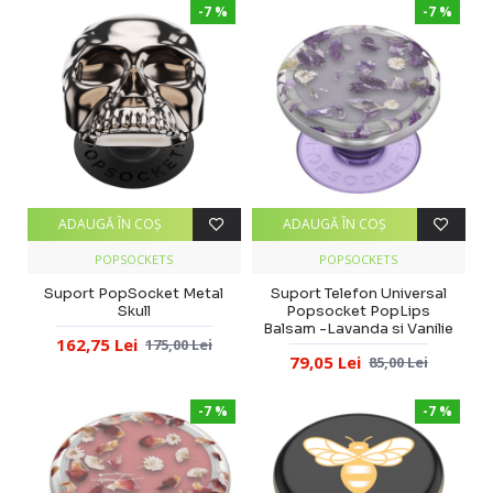
-7 %
-7 %
ADAUGĂ ÎN COŞ
ADAUGĂ ÎN COŞ
POPSOCKETS
POPSOCKETS
Suport PopSocket Metal
Suport Telefon Universal
Skull
Popsocket PopLips
Balsam -Lavanda si Vanilie
162,75 Lei
175,00 Lei
79,05 Lei
85,00 Lei
-7 %
-7 %