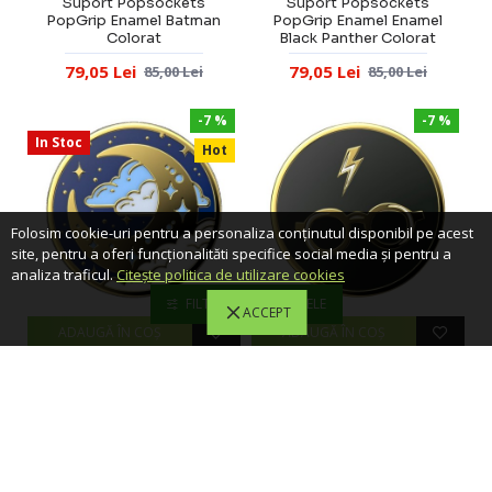
Suport Popsockets
Suport Popsockets
PopGrip Enamel Batman
PopGrip Enamel Enamel
Colorat
Black Panther Colorat
79,05 Lei
79,05 Lei
85,00 Lei
85,00 Lei
-7 %
-7 %
In Stoc
Hot
Folosim cookie-uri pentru a personaliza conținutul disponibil pe acest
site, pentru a oferi funcționalităti specifice social media și pentru a
analiza traficul.
Citește politica de utilizare cookies
FILTREAZA PRODUSELE
ACCEPT
ADAUGĂ ÎN COŞ
ADAUGĂ ÎN COŞ
POPSOCKETS
POPSOCKETS
Suport Popsockets
Suport Popsockets
PopGrip Enamel Fly Me To
PopGrip Enamel Harry
The Moon
Potter Colorat
69,75 Lei
79,05 Lei
75,00 Lei
85,00 Lei