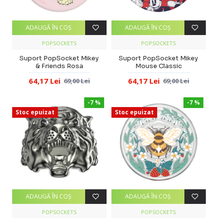
ADAUGĂ ÎN COŞ
ADAUGĂ ÎN COŞ
POPSOCKETS
POPSOCKETS
Suport PopSocket Mikey
Suport PopSocket Mikey
& Friends Rosa
Mouse Classic
64,17 Lei
64,17 Lei
69,00 Lei
69,00 Lei
-7 %
-7 %
Stoc epuizat
Stoc epuizat
ADAUGĂ ÎN COŞ
ADAUGĂ ÎN COŞ
POPSOCKETS
POPSOCKETS