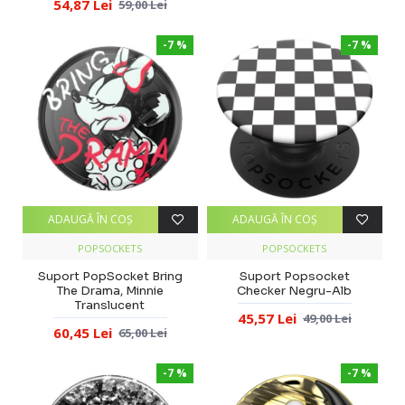
54,87 Lei
59,00 Lei
-7 %
-7 %
ADAUGĂ ÎN COŞ
ADAUGĂ ÎN COŞ
POPSOCKETS
POPSOCKETS
Suport PopSocket Bring
Suport Popsocket
The Drama, Minnie
Checker Negru-Alb
Translucent
45,57 Lei
49,00 Lei
60,45 Lei
65,00 Lei
-7 %
-7 %