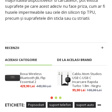
majoritatea dispozitivelor si carcaselor, pot exista
suprafete pe care acest adeziv nu face priza, cum ar fi
husele impermeabile sau cele din silicon tip TPU,
precum și suprafetele din sticla sau cu striatii.
RECENZII
ACEEASI CATEGORIE
DE LA ACELASI BRAND
Boxa Wireless
Cablu Atom Studios
Bluetooth JBL Flip
USB C-USB C
Essential 2
Incarcare Rapida
Turbo 1.8m - Negru
429,90 Lei
449,90 Lei
95,00 Lei
100,00 Lei
ETICHETE:
Popsocket
suport telefon
suport auto