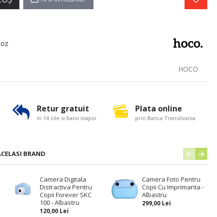
Roz
HOCO
Retur gratuit
Plata online
in 14 zile si banii inapoi
prin Banca Transilvania
ACELASI BRAND
Camera Digitala
Camera Foto Pentru
Distractiva Pentru
Copii Cu Imprimanta -
Copii Forever SKC
Albastru
100 - Albastru
299,00 Lei
120,00 Lei