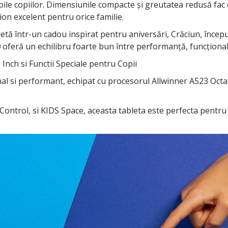
sibile copiilor. Dimensiunile compacte și greutatea redusă fac
on excelent pentru orice familie.
 într-un cadou inspirat pentru aniversări, Crăciun, începutul 
0
oferă un echilibru foarte bun între performanță, funcționalit
nch si Functii Speciale pentru Copii
al si performant, echipat cu procesorul Allwinner A523 Octa-C
l Control, si KIDS Space, aceasta tableta este perfecta pentru