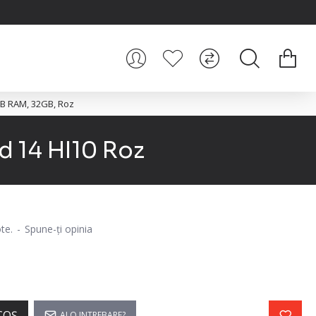
3GB RAM, 32GB, Roz
d 14 HI10 Roz
te.
-
Spune-ţi opinia
i
COŞ
AI O INTREBARE?