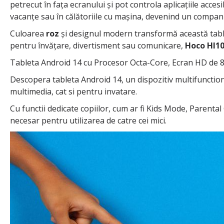
petrecut în fața ecranului și pot controla aplicațiile acce
vacanțe sau în călătoriile cu mașina, devenind un compani
Culoarea
roz
și designul modern transformă această tabletă
pentru învățare, divertisment sau comunicare,
Hoco HI1
Tableta Android 14 cu Procesor Octa-Core, Ecran HD de 8 I
Descopera tableta Android 14, un dispozitiv multifunction
multimedia, cat si pentru invatare.
Cu functii dedicate copiilor, cum ar fi Kids Mode, Parenta
necesar pentru utilizarea de catre cei mici.