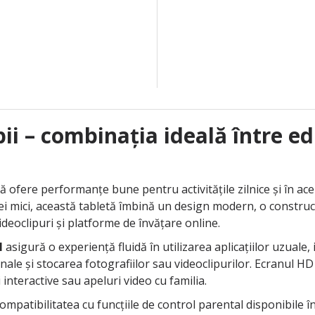
i – combinația ideală între edu
ă ofere performanțe bune pentru activitățile zilnice și în acel
ei mici, această tabletă îmbină un design modern, o construc
videoclipuri și platforme de învățare online.
M
asigură o experiență fluidă în utilizarea aplicațiilor uzuale
ale și stocarea fotografiilor sau videoclipurilor. Ecranul HD de
 interactive sau apeluri video cu familia.
mpatibilitatea cu funcțiile de control parental disponibile în