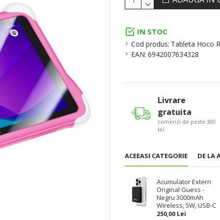
IN STOC
Cod produs:
Tableta Hoco 
EAN:
6942007634328
Livrare
gratuita
comenzi de peste 300
lei
ACEEASI CATEGORIE
DE LA 
Acumulator Extern
Original Guess -
Negru 3000mAh
Wireless, 5W, USB-C
250,00 Lei