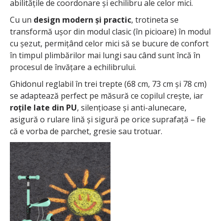
abilitățile de coordonare și echilibru ale celor mici.
Cu un
design modern și practic
, trotineta se
transformă ușor din modul clasic (în picioare) în modul
cu șezut, permițând celor mici să se bucure de confort
în timpul plimbărilor mai lungi sau când sunt încă în
procesul de învățare a echilibrului.
Ghidonul reglabil în trei trepte (68 cm, 73 cm și 78 cm)
se adaptează perfect pe măsură ce copilul crește, iar
roțile late din PU
, silențioase și anti-alunecare,
asigură o rulare lină și sigură pe orice suprafață – fie
că e vorba de parchet, gresie sau trotuar.