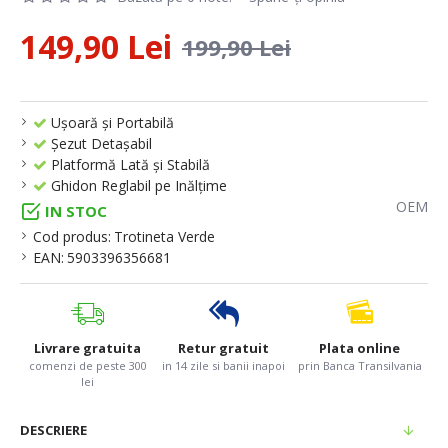
149,90 Lei
199,90 Lei
Ușoară și Portabilă
Șezut Detașabil
Platformă Lată și Stabilă
Ghidon Reglabil pe Inălțime
OEM
IN STOC
Cod produs:
Trotineta Verde
EAN:
5903396356681
Livrare gratuita
Retur gratuit
Plata online
comenzi de peste 300
in 14 zile si banii inapoi
prin Banca Transilvania
lei
DESCRIERE