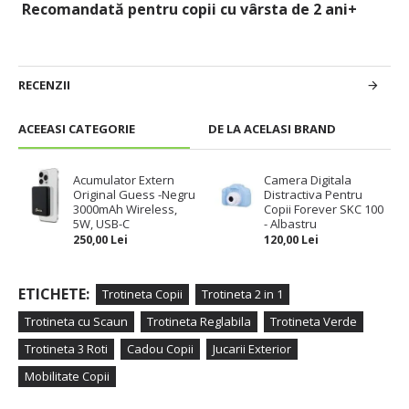
Recomandată pentru copii cu vârsta de 2 ani+
RECENZII
ACEEASI CATEGORIE
DE LA ACELASI BRAND
Acumulator Extern
Camera Digitala
Original Guess -Negru
Distractiva Pentru
3000mAh Wireless,
Copii Forever SKC 100
5W, USB-C
- Albastru
250,00 Lei
120,00 Lei
ETICHETE:
Trotineta Copii
Trotineta 2 in 1
Trotineta cu Scaun
Trotineta Reglabila
Trotineta Verde
Trotineta 3 Roti
Cadou Copii
Jucarii Exterior
Mobilitate Copii