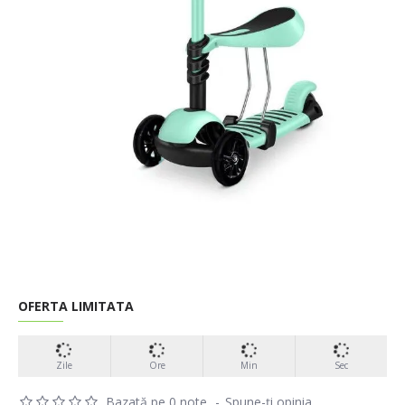
OFERTA LIMITATA
Zile
Ore
Min
Sec
Bazată pe 0 note.
-
Spune-ţi opinia