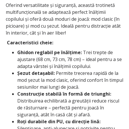
Oferind versatilitate și siguranță, această trotinetă
multifuncțională se adaptează perfect înălțimii
copilului și oferă două moduri de joacă: mod clasic (în
picioare) și mod cu șezut. Ideală pentru distracție atât
în interior, cât și în aer liber!
Caracteristici cheie:
Ghidon reglabil pe înălțime:
Trei trepte de
ajustare (68 cm, 73 cm, 78 cm) – ideal pentru a se
adapta vârstei și înălțimii copilului.
Șezut detașabil:
Permite trecerea rapidă de la
mod șezut la mod clasic, oferind confort în timpul
sesiunilor mai lungi de joacă.
Construcție stabilă în formă de triunghi:
Distribuirea echilibrată a greutății reduce riscul
de răsturnare – perfectă pentru joacă în
siguranță, atât în casă cât și afară.
Roți durabile din PU, cu direcție lină:
Silențioase, anti-alunecare și potrivite pentru