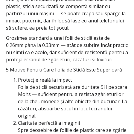
plastic, sticla securizată se comportă similar cu
parbrizul unui mașini — se poate crăpa sau sparge la
impact puternic, dar în loc să lase ecranul telefonului
să sufere, ea preia tot șocul.
Grosimea standard a unei folii de sticlă este de
0.26mm până la 0.33mm — atât de subțire încât practic
nu simți că e acolo, dar suficient de rezistentă pentru a
proteja ecranul de zgârieturi, căzături și lovituri.
5 Motive Pentru Care Folia de Sticlă Este Superioară
Protecție reală la impact
Folia de sticlă securizată are duritate 9H pe scara
Mohs — suficient pentru a rezista zgârieturilor
de la chei, monede și alte obiecte din buzunar. La
căzături, absoarbe șocul în locul ecranului
original.
Claritate perfectă a imaginii
Spre deosebire de foliile de plastic care se zgârie