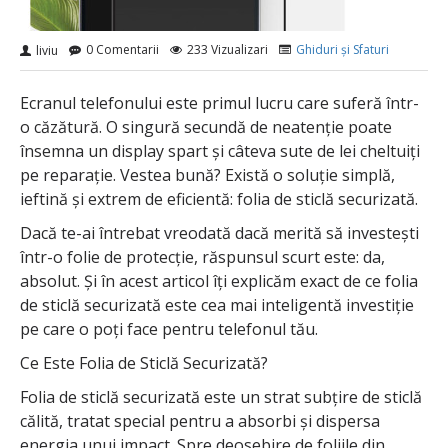
0 Comentarii
233 Vizualizari
Ghiduri și Sfaturi
liviu
Ecranul telefonului este primul lucru care suferă într-
o căzătură. O singură secundă de neatenție poate
însemna un display spart și câteva sute de lei cheltuiți
pe reparație. Vestea bună? Există o soluție simplă,
ieftină și extrem de eficientă: folia de sticlă securizată.
Dacă te-ai întrebat vreodată dacă merită să investești
într-o folie de protecție, răspunsul scurt este: da,
absolut. Și în acest articol îți explicăm exact de ce folia
de sticlă securizată este cea mai inteligentă investiție
pe care o poți face pentru telefonul tău.
Ce Este Folia de Sticlă Securizată?
Folia de sticlă securizată este un strat subțire de sticlă
călită, tratat special pentru a absorbi și dispersa
energia unui impact. Spre deosebire de foliile din