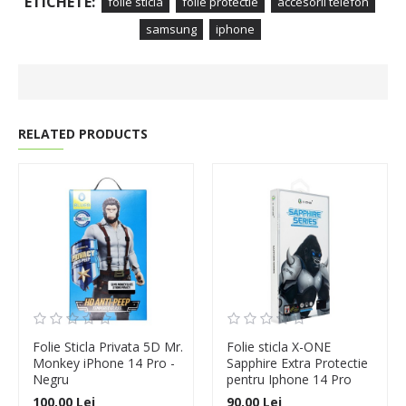
ETICHETE:
folie sticla
folie protectie
accesorii telefon
samsung
iphone
RELATED PRODUCTS
Folie Sticla Privata 5D Mr.
Folie sticla X-ONE
Monkey iPhone 14 Pro -
Sapphire Extra Protectie
Negru
pentru Iphone 14 Pro
100,00 Lei
90,00 Lei