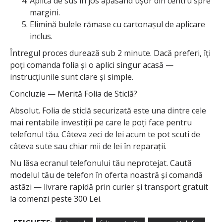
Aplică de sus în jos apăsând ușor din centru spre
margini.
Elimină bulele rămase cu cartonașul de aplicare
inclus.
Întregul proces durează sub 2 minute. Dacă preferi, îți
poți comanda folia și o aplici singur acasă —
instrucțiunile sunt clare și simple.
Concluzie — Merită Folia de Sticlă?
Absolut. Folia de sticlă securizată este una dintre cele
mai rentabile investiții pe care le poți face pentru
telefonul tău. Câteva zeci de lei acum te pot scuti de
câteva sute sau chiar mii de lei în reparații.
Nu lăsa ecranul telefonului tău neprotejat. Caută
modelul tău de telefon în oferta noastră și comandă
astăzi — livrare rapidă prin curier și transport gratuit
la comenzi peste 300 Lei.