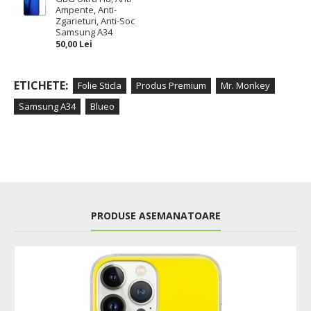
Ampente, Anti-
Zgarieturi, Anti-Soc
Samsung A34
50,00 Lei
ETICHETE:
Folie Sticla
Produs Premium
Mr. Monkey
Samsung A34
Blueo
PRODUSE ASEMANATOARE