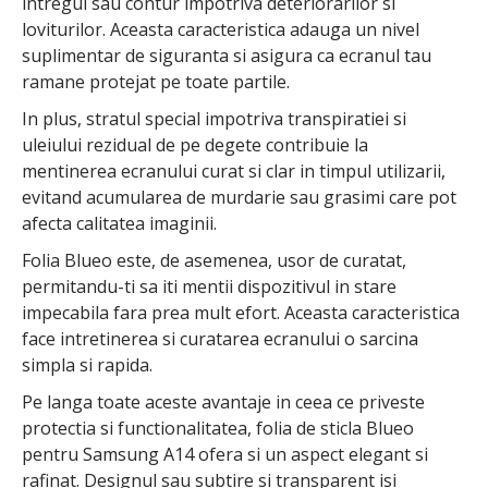
intregul sau contur impotriva deteriorarilor si
loviturilor. Aceasta caracteristica adauga un nivel
suplimentar de siguranta si asigura ca ecranul tau
ramane protejat pe toate partile.
In plus, stratul special impotriva transpiratiei si
uleiului rezidual de pe degete contribuie la
mentinerea ecranului curat si clar in timpul utilizarii,
evitand acumularea de murdarie sau grasimi care pot
afecta calitatea imaginii.
Folia Blueo este, de asemenea, usor de curatat,
permitandu-ti sa iti mentii dispozitivul in stare
impecabila fara prea mult efort. Aceasta caracteristica
face intretinerea si curatarea ecranului o sarcina
simpla si rapida.
Pe langa toate aceste avantaje in ceea ce priveste
protectia si functionalitatea, folia de sticla Blueo
pentru Samsung A14 ofera si un aspect elegant si
rafinat. Designul sau subtire si transparent isi