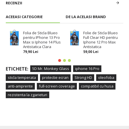
RECENZII
ACEEASI CATEGORIE
DE LA ACELASI BRAND
Folia de Sticla Blueo
Folie de Sticla Blueo
pentru IPhone 13 Pro
Full Clear HD pentru
Max si Iphone 14 Plus
Iphone 12 Pro Max
Antistatica Clara
Antistatica
79,90 Lei
59,00 Lei
ETICHETE:
5D Mr. Monkey Glass
iphone 16 Pro
sticla temperata
protectie ecran
Strong HD
oleofoba
anti-amprente
full-screen coverage
compatibil cu husa
rezistenta la zgarieturi