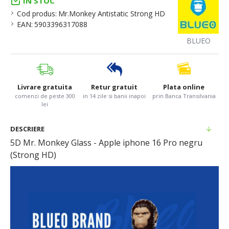
IN STOC
Cod produs:
Mr.Monkey Antistatic Strong HD
EAN:
5903396317088
BLUEO
Livrare gratuita
Retur gratuit
Plata online
comenzi de peste 300
in 14 zile si banii inapoi
prin Banca Transilvania
lei
DESCRIERE
5D Mr. Monkey Glass - Apple iphone 16 Pro negru
(Strong HD)