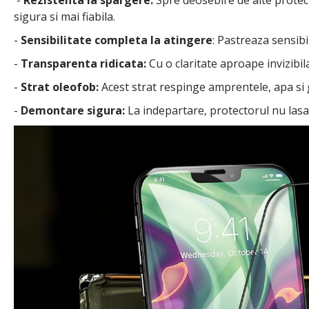
-
Rezistenta la spargere:
Spre deosebire de alte protecto
sigura si mai fiabila.
-
Sensibilitate completa la atingere
: Pastreaza sensibi
-
Transparenta ridicata:
Cu o claritate aproape invizibila
-
Strat oleofob:
Acest strat respinge amprentele, apa si 
-
Demontare sigura:
La indepartare, protectorul nu lasa 