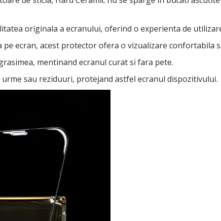
are de sticla, Hard Ceramic nu se sparge in bucati ascutite s
litatea originala a ecranului, oferind o experienta de utilizare
 pe ecran, acest protector ofera o vizualizare confortabila si 
grasimea, mentinand ecranul curat si fara pete.
urme sau reziduuri, protejand astfel ecranul dispozitivului.