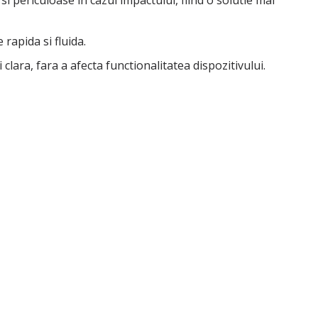
i periculoase in cazul impactului, fiind o solutie mai
 rapida si fluida.
clara, fara a afecta functionalitatea dispozitivului.