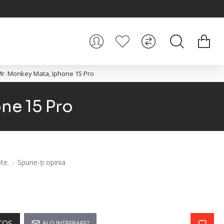
 Mr. Monkey Mata, Iphone 15 Pro
one 15 Pro
te.
-
Spune-ţi opinia
COŞ
AI O INTREBARE?