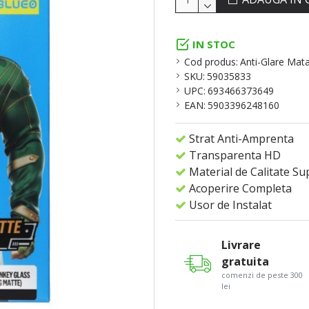
IN STOC
Cod produs:
Anti-Glare Mata
SKU:
59035833
UPC:
693466373649
EAN:
5903396248160
Strat Anti-Amprenta
Transparenta HD
Material de Calitate Su
Acoperire Completa
Usor de Instalat
Livrare
gratuita
comenzi de peste 300
lei