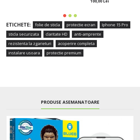
100,00 Lei
ETICHETE:
folie de sticla
protectie ecran
Iphone 15 Pro
sticla securizata
claritate HD
anti-amprente
rezistenta la zgarieturi
acoperire completa
instalare usoara
protectie premium
PRODUSE ASEMANATOARE