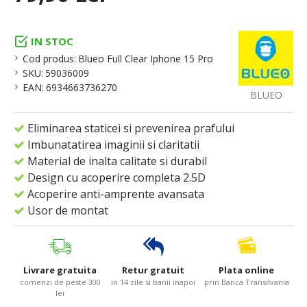
IN STOC
Cod produs:
Blueo Full Clear Iphone 15 Pro
SKU:
59036009
EAN:
6934663736270
BLUEO
Eliminarea staticei si prevenirea prafului
Imbunatatirea imaginii si claritatii
Material de inalta calitate si durabil
Design cu acoperire completa 2.5D
Acoperire anti-amprente avansata
Usor de montat
Livrare gratuita
Retur gratuit
Plata online
comenzi de peste 300
in 14 zile si banii inapoi
prin Banca Transilvania
lei