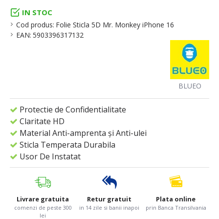
IN STOC
Cod produs:
Folie Sticla 5D Mr. Monkey iPhone 16
EAN:
5903396317132
BLUEO
Protectie de Confidentialitate
Claritate HD
Material Anti-amprenta și Anti-ulei
Sticla Temperata Durabila
Usor De Instatat
Livrare gratuita
Retur gratuit
Plata online
comenzi de peste 300
in 14 zile si banii inapoi
prin Banca Transilvania
lei