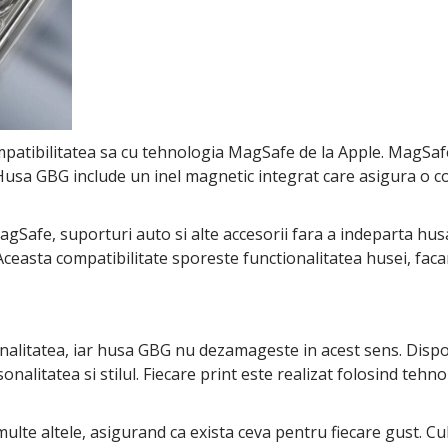
mpatibilitatea sa cu tehnologia MagSafe de la Apple. MagSa
. Husa GBG include un inel magnetic integrat care asigura o co
agSafe, suporturi auto si alte accesorii fara a indeparta husa
ceasta compatibilitate sporeste functionalitatea husei, faca
ionalitatea, iar husa GBG nu dezamageste in acest sens. Disp
onalitatea si stilul. Fiecare print este realizat folosind tehno
multe altele, asigurand ca exista ceva pentru fiecare gust. Cul