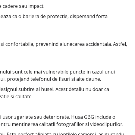
e cadere sau impact.
aza ca o bariera de protectie, dispersand forta
i confortabila, prevenind alunecarea accidentala. Astfel,
onului sunt cele mai vulnerabile puncte in cazul unui
, protejand telefonul de fisuri si alte daune.
designul subtire al husei. Acest detaliu nu doar ca
ie si calitate.
 fi usor zgariate sau deteriorate. Husa GBG include o
ru mentinerea calitatii fotografiilor si videoclipurilor.
ii. Este perfect aliniata cu lentilele camerei, asigurandu-