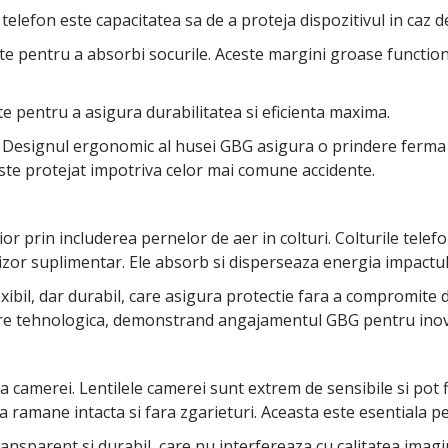
elefon este capacitatea sa de a proteja dispozitivul in caz d
 pentru a absorbi socurile. Aceste margini groase functione
ate pentru a asigura durabilitatea si eficienta maxima.
 Designul ergonomic al husei GBG asigura o prindere ferma s
 este protejat impotriva celor mai comune accidente.
or prin includerea pernelor de aer in colturi. Colturile telef
zor suplimentar. Ele absorb si disperseaza energia impactului
exibil, dar durabil, care asigura protectie fara a compromite 
are tehnologica, demonstrand angajamentul GBG pentru inovat
tia camerei. Lentilele camerei sunt extrem de sensibile si pot
 ramane intacta si fara zgarieturi. Aceasta este esentiala pent
ransparent si durabil, care nu interfereaza cu calitatea imagin