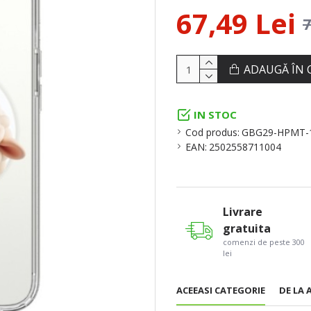
67,49 Lei
7
ADAUGĂ ÎN 
IN STOC
Cod produs:
GBG29-HPMT-
EAN:
2502558711004
Livrare
gratuita
comenzi de peste 300
lei
ACEEASI CATEGORIE
DE LA 