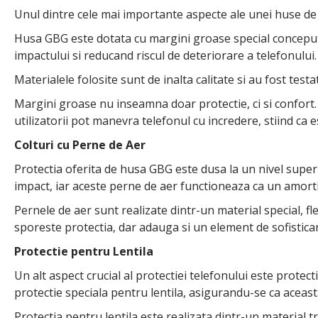
Unul dintre cele mai importante aspecte ale unei huse de t
Husa GBG este dotata cu margini groase special concepute
impactului si reducand riscul de deteriorare a telefonului.
Materialele folosite sunt de inalta calitate si au fost test
Margini groase nu inseamna doar protectie, ci si confort.
utilizatorii pot manevra telefonul cu incredere, stiind ca
Colturi cu Perne de Aer
Protectia oferita de husa GBG este dusa la un nivel superi
impact, iar aceste perne de aer functioneaza ca un amorti
Pernele de aer sunt realizate dintr-un material special, fl
sporeste protectia, dar adauga si un element de sofistic
Protectie pentru Lentila
Un alt aspect crucial al protectiei telefonului este protec
protectie speciala pentru lentila, asigurandu-se ca aceasta
Protectia pentru lentila este realizata dintr-un material t