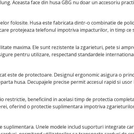
ung. Aceasta face din husa GBG nu doar un accesoriu practic,
lor folosite. Husa este fabricata dintr-o combinatie de policar
da care protejeaza telefonul impotriva impacturilor, in timp ce
bilitate maxima. Ele sunt rezistente la zgarieturi, pete si a
igure pentru utilizare, respectand standardele internationa
 cat este de protectoare. Designul ergonomic asigura o prind
departa husa. Decupajele precise permit accesul rapid si usor l
icio restrictie, beneficiind in acelasi timp de protectia compl
ei, oferind o protectie suplimentara impotriva zgarieturilor s
ate suplimentara. Unele modele includ suporturi integrate ca