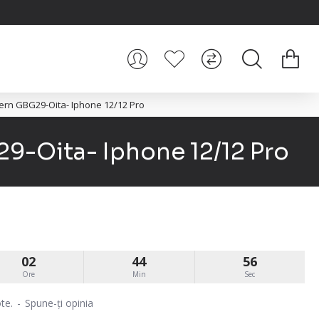
ern GBG29-Oita- Iphone 12/12 Pro
9-Oita- Iphone 12/12 Pro
02
44
55
Ore
Min
Sec
te.
-
Spune-ţi opinia