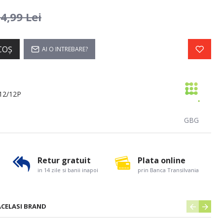
4,99 Lei
COŞ
AI O INTREBARE?
12/12P
GBG
Retur gratuit
Plata online
in 14 zile si banii inapoi
prin Banca Transilvania
ACELASI BRAND