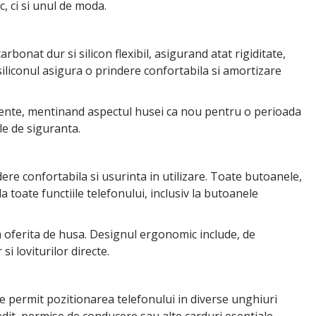
 ci si unul de moda.
bonat dur si silicon flexibil, asigurand atat rigiditate,
 siliconul asigura o prindere confortabila si amortizare
mprente, mentinand aspectul husei ca nou pentru o perioada
le de siguranta.
ere confortabila si usurinta in utilizare. Toate butoanele,
a toate functiile telefonului, inclusiv la butoanele
eta oferita de husa. Designul ergonomic include, de
i loviturilor directe.
re permit pozitionarea telefonului in diverse unghiuri