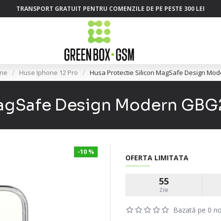
TRANSPORT GRATUIT PENTRU COMENZILE DE PE PESTE 300 LEI
one
Huse Iphone 12 Pro
Husa Protectie Silicon MagSafe Design Mod
MagSafe Design Modern GBG2
-10 %
OFERTA LIMITATA
55
Zile
Bazată pe 0 no