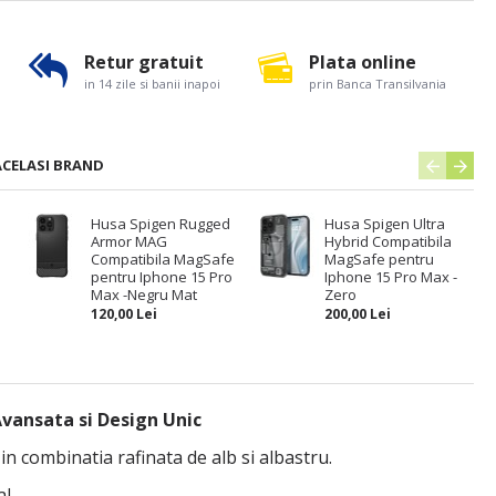
Retur gratuit
Plata online
in 14 zile si banii inapoi
prin Banca Transilvania
ACELASI BRAND
Husa Spigen Rugged
Husa Spigen Ultra
Armor MAG
Hybrid Compatibila
Compatibila MagSafe
MagSafe pentru
pentru Iphone 15 Pro
Iphone 15 Pro Max -
Max -Negru Mat
Zero
120,00 Lei
200,00 Lei
vansata si Design Unic
 combinatia rafinata de alb si albastru.
l.