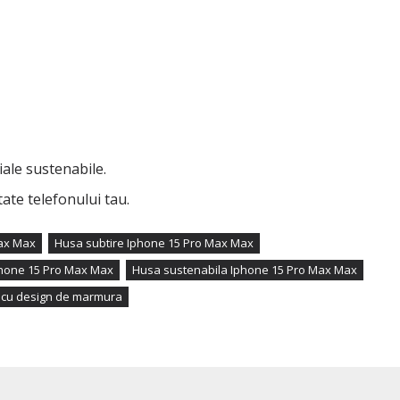
ale sustenabile.
ate telefonului tau.
Max Max
Husa subtire Iphone 15 Pro Max Max
phone 15 Pro Max Max
Husa sustenabila Iphone 15 Pro Max Max
 cu design de marmura