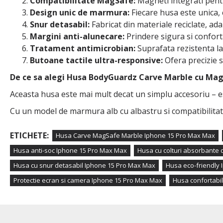
Compatibilitate MagSafe:
Magneti integrati pentru
Design unic de marmura:
Fiecare husa este unica, 
Snur detasabil:
Fabricat din materiale reciclate, a
Margini anti-alunecare:
Prindere sigura si conforta
Tratament antimicrobian:
Suprafata rezistenta la
Butoane tactile ultra-responsive:
Ofera precizie si
De ce sa alegi Husa BodyGuardz Carve Marble cu Mag
Aceasta husa este mai mult decat un simplu accesoriu – es
Cu un model de marmura alb cu albastru si compatibilitate
ETICHETE:
Husa Carve MagSafe Marble Iphone 15 Pro Max Max
Husa anti-soc Iphone 15 Pro Max Max
Husa cu colturi absorbante 
Husa cu snur detasabil Iphone 15 Pro Max Max
Husa eco-friendly
Protectie ecran si camera Iphone 15 Pro Max Max
Husa confortabil