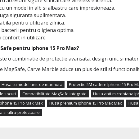
 accesorii sigure si incarcare wireless eficienta.
cu un model in alb si albastru care impresioneaza.
dauga siguranta suplimentara.
bila pentru utilizare zilnica.
 bacterii pentru o igiena optima.
 confort in utilizare.
Safe pentru iphone 15 Pro Max?
te o combinatie de protectie avansata, design unic si materi
 MagSafe, Carve Marble aduce un plus de stil si functionalit
Husa cu model unic de marmura
Protectie 5M cadere Iphone 15 Pro 
de socuri
Compatibilitate MagSafe integrate
Husa anti-microbiana I
 Iphone 15 Pro Max Max
Husa premium Iphone 15 Pro Max Max
Husa
a si ultra-protectoare