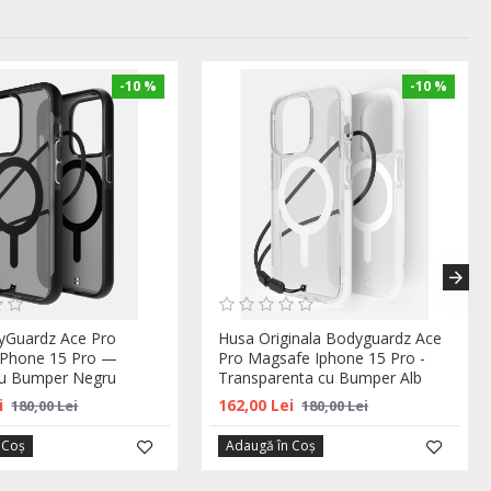
-10 %
-10 %
yGuardz Ace Pro
Husa Originala Bodyguardz Ace
iPhone 15 Pro —
Pro Magsafe Iphone 15 Pro -
cu Bumper Negru
Transparenta cu Bumper Alb
i
162,00 Lei
180,00 Lei
180,00 Lei
 Coş
Adaugă în Coş