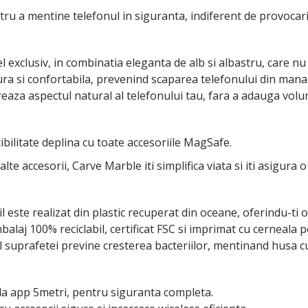
ru a mentine telefonul in siguranta, indiferent de provocaril
exclusiv, in combinatia eleganta de alb si albastru, care nu
ra si confortabila, prevenind scaparea telefonului din mana
aza aspectul natural al telefonului tau, fara a adauga volum
bilitate deplina cu toate accesoriile MagSafe.
te accesorii, Carve Marble iti simplifica viata si iti asigura 
 este realizat din plastic recuperat din oceane, oferindu-ti o
alaj 100% reciclabil, certificat FSC si imprimat cu cerneala p
 suprafetei previne cresterea bacteriilor, mentinand husa cur
 la app 5metri, pentru siguranta completa.