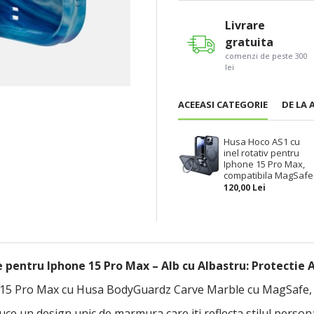
Livrare
gratuita
comenzi de peste 300
lei
ACEEASI CATEGORIE
DE LA 
Husa Hoco AS1 cu
inel rotativ pentru
Iphone 15 Pro Max,
compatibila MagSafe
120,00 Lei
entru Iphone 15 Pro Max – Alb cu Albastru: Protectie A
 15 Pro Max cu Husa BodyGuardz Carve Marble cu MagSafe, in
e un design unic de marmura care iti reflecta stilul persona