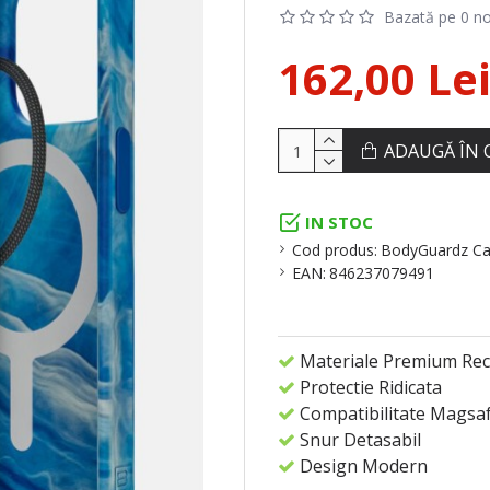
Bazată pe 0 no
162,00 Le
ADAUGĂ ÎN 
IN STOC
Cod produs:
BodyGuardz Ca
EAN:
846237079491
Materiale Premium Reci
Protectie Ridicata
Compatibilitate Magsa
Snur Detasabil
Design Modern