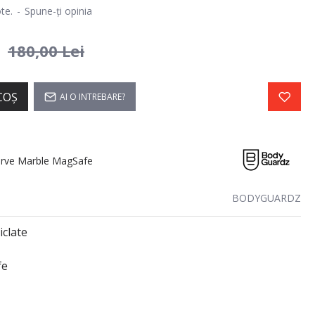
te.
-
Spune-ţi opinia
i
180,00 Lei
COŞ
AI O INTREBARE?
rve Marble MagSafe
BODYGUARDZ
clate
fe