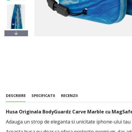
DESCRIERE
SPECIFICATII
RECENZII
Husa Originala BodyGuardz Carve Marble cu MagSafe p
Adauga un strop de eleganta si unicitate iphone-ului tau
Aceasta husa nu doar ca ofera protectie premium, dar aduc