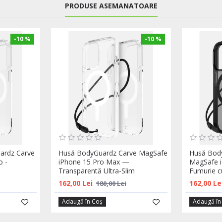
PRODUSE ASEMANATOARE
-10 %
-10 %
ardz Carve
Husă BodyGuardz Carve MagSafe
Husă Bod
o -
iPhone 15 Pro Max —
MagSafe 
Transparentă Ultra-Slim
Fumurie 
162,00 Lei
162,00 Le
180,00 Lei
Adaugă în Coş
Adaugă în