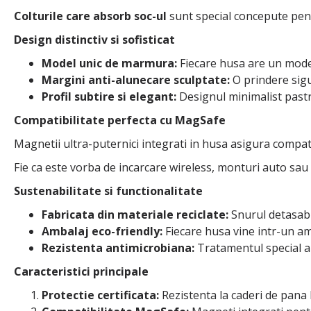
Colturile care absorb soc-ul
sunt special concepute pent
Design distinctiv si sofisticat
Model unic de marmura:
Fiecare husa are un model 
Margini anti-alunecare sculptate:
O prindere sigu
Profil subtire si elegant:
Designul minimalist pastre
Compatibilitate perfecta cu MagSafe
Magnetii ultra-puternici integrati in husa asigura compati
Fie ca este vorba de incarcare wireless, monturi auto sau al
Sustenabilitate si functionalitate
Fabricata din materiale reciclate:
Snurul detasabil
Ambalaj eco-friendly:
Fiecare husa vine intr-un amb
Rezistenta antimicrobiana:
Tratamentul special al
Caracteristici principale
Protectie certificata:
Rezistenta la caderi de pana