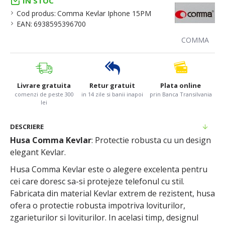
IN STOC
Cod produs:
Comma Kevlar Iphone 15PM
EAN:
6938595396700
COMMA
Livrare gratuita
Retur gratuit
Plata online
comenzi de peste 300
in 14 zile si banii inapoi
prin Banca Transilvania
lei
DESCRIERE
Husa Comma Kevlar
: Protectie robusta cu un design
elegant Kevlar.
Husa Comma Kevlar este o alegere excelenta pentru
cei care doresc sa-si protejeze telefonul cu stil.
Fabricata din material Kevlar extrem de rezistent, husa
ofera o protectie robusta impotriva loviturilor,
zgarieturilor si loviturilor. In acelasi timp, designul