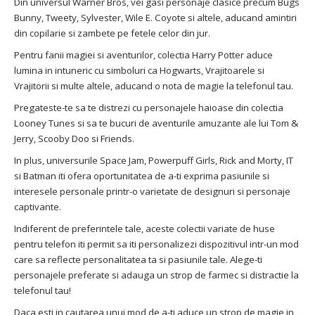
Din universul Warner Bros, vei gasi personaje clasice precum Bugs
Bunny, Tweety, Sylvester, Wile E. Coyote si altele, aducand amintiri
din copilarie si zambete pe fetele celor din jur.
Pentru fanii magiei si aventurilor, colectia Harry Potter aduce
lumina in intuneric cu simboluri ca Hogwarts, Vrajitoarele si
Vrajitorii si multe altele, aducand o nota de magie la telefonul tau.
Pregateste-te sa te distrezi cu personajele haioase din colectia
Looney Tunes si sa te bucuri de aventurile amuzante ale lui Tom &
Jerry, Scooby Doo si Friends.
In plus, universurile Space Jam, Powerpuff Girls, Rick and Morty, IT
si Batman iti ofera oportunitatea de a-ti exprima pasiunile si
interesele personale printr-o varietate de designuri si personaje
captivante.
Indiferent de preferintele tale, aceste colectii variate de huse
pentru telefon iti permit sa iti personalizezi dispozitivul intr-un mod
care sa reflecte personalitatea ta si pasiunile tale. Alege-ti
personajele preferate si adauga un strop de farmec si distractie la
telefonul tau!
Daca esti in cautarea unui mod de a-ti aduce un strop de magie in