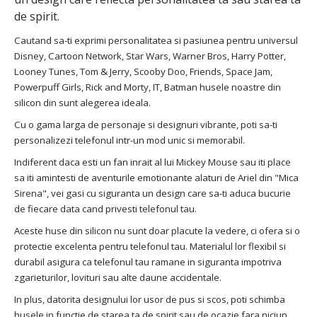
de spirit.
Cautand sa-ti exprimi personalitatea si pasiunea pentru universul
Disney, Cartoon Network, Star Wars, Warner Bros, Harry Potter,
Looney Tunes, Tom & Jerry, Scooby Doo, Friends, Space Jam,
Powerpuff Girls, Rick and Morty, IT, Batman husele noastre din
silicon din sunt alegerea ideala.
Cu o gama larga de personaje si designuri vibrante, poti sa-ti
personalizezi telefonul intr-un mod unic si memorabil.
Indiferent daca esti un fan inrait al lui Mickey Mouse sau iti place
sa iti amintesti de aventurile emotionante alaturi de Ariel din "Mica
Sirena", vei gasi cu siguranta un design care sa-ti aduca bucurie
de fiecare data cand privesti telefonul tau.
Aceste huse din silicon nu sunt doar placute la vedere, ci ofera si o
protectie excelenta pentru telefonul tau. Materialul lor flexibil si
durabil asigura ca telefonul tau ramane in siguranta impotriva
zgarieturilor, lovituri sau alte daune accidentale.
In plus, datorita designului lor usor de pus si scos, poti schimba
husele in functie de starea ta de spirit sau de ocazie fara niciun