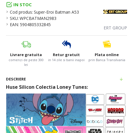
IN STOC
Cod produs:
Super-Eroi Batman A53
SKU:
WPCBATMAN2983
EAN:
5904805332845
ERT GROUP
Livrare gratuita
Retur gratuit
Plata online
comenzi de peste 300
in 14 zile si banii inapoi
prin Banca Transilvania
lei
DESCRIERE
Huse Silicon Colectia Loney Tunes: