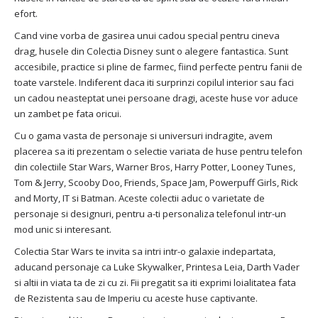
efort.
Cand vine vorba de gasirea unui cadou special pentru cineva
drag, husele din Colectia Disney sunt o alegere fantastica. Sunt
accesibile, practice si pline de farmec, fiind perfecte pentru fanii de
toate varstele. Indiferent daca iti surprinzi copilul interior sau faci
un cadou neasteptat unei persoane dragi, aceste huse vor aduce
un zambet pe fata oricui.
Cu o gama vasta de personaje si universuri indragite, avem
placerea sa iti prezentam o selectie variata de huse pentru telefon
din colectiile Star Wars, Warner Bros, Harry Potter, Looney Tunes,
Tom & Jerry, Scooby Doo, Friends, Space Jam, Powerpuff Girls, Rick
and Morty, IT si Batman. Aceste colectii aduc o varietate de
personaje si designuri, pentru a-ti personaliza telefonul intr-un
mod unic si interesant.
Colectia Star Wars te invita sa intri intr-o galaxie indepartata,
aducand personaje ca Luke Skywalker, Printesa Leia, Darth Vader
si altii in viata ta de zi cu zi. Fii pregatit sa iti exprimi loialitatea fata
de Rezistenta sau de Imperiu cu aceste huse captivante.