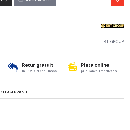
ERT GROUP
Retur gratuit
Plata online
in 14 zile si banii inapoi
prin Banca Transilvania
ACELASI BRAND