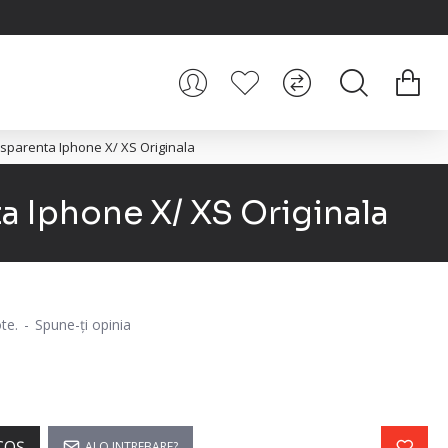
nsparenta Iphone X/ XS Originala
a Iphone X/ XS Originala
te.
-
Spune-ţi opinia
COŞ
AI O INTREBARE?