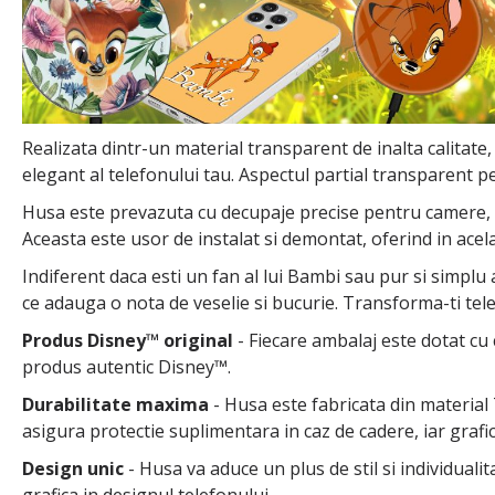
Realizata dintr-un material transparent de inalta calitate,
elegant al telefonului tau. Aspectul partial transparent pe
Husa este prevazuta cu decupaje precise pentru camere, but
Aceasta este usor de instalat si demontat, oferind in acel
Indiferent daca esti un fan al lui Bambi sau pur si simplu
ce adauga o nota de veselie si bucurie. Transforma-ti tel
Produs Disney™ original
- Fiecare ambalaj este dotat cu 
produs autentic Disney™.
Durabilitate maxima
- Husa este fabricata din material T
asigura protectie suplimentara in caz de cadere, iar grafi
Design unic
- Husa va aduce un plus de stil si individuali