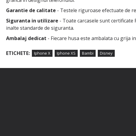
grafica in designul telefonului.
Garantie de calitate
- Testele riguroase efectuate de rep
Siguranta in utilizare
- Toate carcasele sunt certificate
inalte standarde de siguranta.
Ambalaj dedicat
- Fiecare husa este ambalata cu grija i
ETICHETE:
Iphone X
Iphone XS
Bambi
Disney