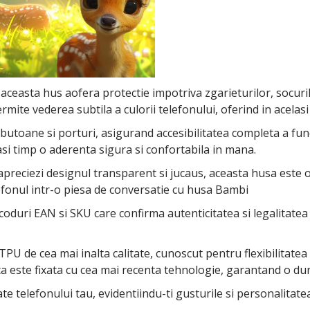
 aceasta hus aofera protectie impotriva zgarieturilor, socuril
rmite vederea subtila a culorii telefonului, oferind in acelasi
oane si porturi, asigurand accesibilitatea completa a functii
asi timp o aderenta sigura si confortabila in mana.
 apreciezi designul transparent si jucaus, aceasta husa este 
efonul intr-o piesa de conversatie cu husa Bambi
coduri EAN si SKU care confirma autenticitatea si legalitatea
PU de cea mai inalta calitate, cunoscut pentru flexibilitatea si
ca este fixata cu cea mai recenta tehnologie, garantand o dura
tate telefonului tau, evidentiindu-ti gusturile si personalita