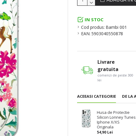
IN STOC
Cod produs:
Bambi 001
EAN:
5903040550878
Livrare
gratuita
comenzi de peste 300
lei
ACEEASI CATEGORIE
DE LA 
Husa de Protectie
Silicon Lonney Tunes
Iphone X/XS
Originala
54,90 Lei