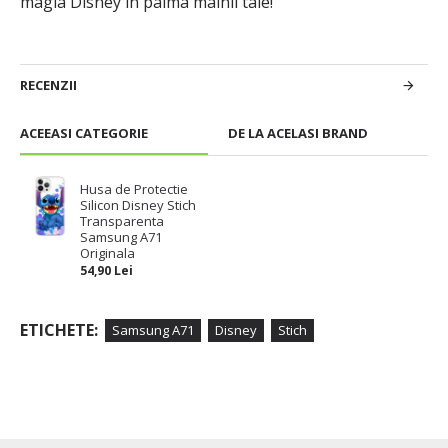
magia Disney in palma mainii tale!
RECENZII
ACEEASI CATEGORIE
DE LA ACELASI BRAND
Husa de Protectie
Silicon Disney Stich
Transparenta
Samsung A71
Originala
54,90 Lei
ETICHETE:
Samsung A71
Disney
Stich