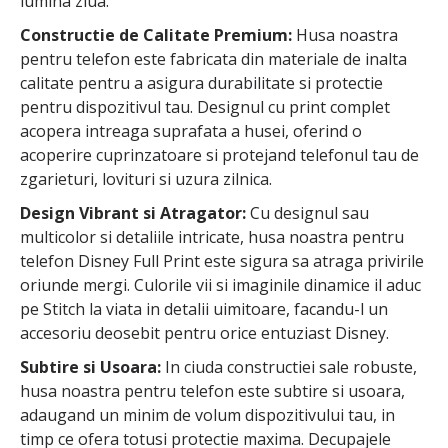
lumina ziua.
Constructie de Calitate Premium:
Husa noastra
pentru telefon este fabricata din materiale de inalta
calitate pentru a asigura durabilitate si protectie
pentru dispozitivul tau. Designul cu print complet
acopera intreaga suprafata a husei, oferind o
acoperire cuprinzatoare si protejand telefonul tau de
zgarieturi, lovituri si uzura zilnica.
Design Vibrant si Atragator:
Cu designul sau
multicolor si detaliile intricate, husa noastra pentru
telefon Disney Full Print este sigura sa atraga privirile
oriunde mergi. Culorile vii si imaginile dinamice il aduc
pe Stitch la viata in detalii uimitoare, facandu-l un
accesoriu deosebit pentru orice entuziast Disney.
Subtire si Usoara:
In ciuda constructiei sale robuste,
husa noastra pentru telefon este subtire si usoara,
adaugand un minim de volum dispozitivului tau, in
timp ce ofera totusi protectie maxima. Decupajele