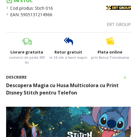
IN STOC
Cod produs:
Stich 016
EAN:
5905131214966
ERT GROUP
Livrare gratuita
Retur gratuit
Plata online
comenzi de peste 300
in 14 zile si banii inapoi
prin Banca Transilvania
lei
DESCRIERE
Descopera Magia cu Husa Multicolora cu Print
Disney Stitch pentru Telefon