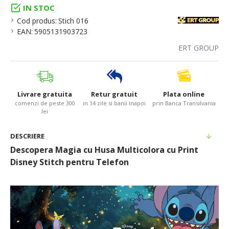
IN STOC
Cod produs:
Stich 016
EAN:
5905131903723
ERT GROUP
Livrare gratuita
Retur gratuit
Plata online
comenzi de peste 300
in 14 zile si banii inapoi
prin Banca Transilvania
lei
DESCRIERE
Descopera Magia cu Husa Multicolora cu Print
Disney Stitch pentru Telefon