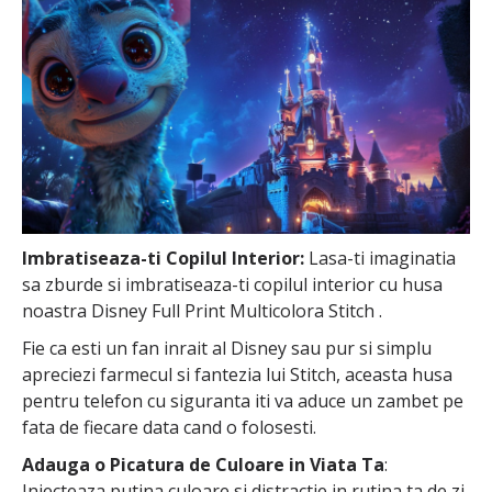
Imbratiseaza-ti Copilul Interior:
Lasa-ti imaginatia
sa zburde si imbratiseaza-ti copilul interior cu husa
noastra Disney Full Print Multicolora Stitch .
Fie ca esti un fan inrait al Disney sau pur si simplu
apreciezi farmecul si fantezia lui Stitch, aceasta husa
pentru telefon cu siguranta iti va aduce un zambet pe
fata de fiecare data cand o folosesti.
Adauga o Picatura de Culoare in Viata Ta
:
Injecteaza putina culoare si distractie in rutina ta de zi