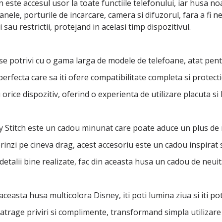
ste accesul usor la toate functiile telefonului, iar husa noa
nele, porturile de incarcare, camera si difuzorul, fara a fi ne
sau restrictii, protejand in acelasi timp dispozitivul.
e potrivi cu o gama larga de modele de telefoane, atat pentr
erfecta care sa iti ofere compatibilitate completa si protect
rice dispozitiv, oferind o experienta de utilizare placuta si li
ey Stitch este un cadou minunat care poate aduce un plus de m
prinzi pe cineva drag, acest accesoriu este un cadou inspirat s
i detalii bine realizate, fac din aceasta husa un cadou de neui
 Cu aceasta husa multicolora Disney, iti poti lumina ziua si i
r atrage priviri si complimente, transformand simpla utilizare