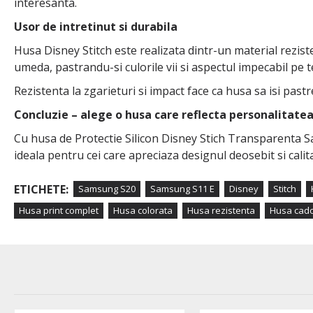
interesanta.
Usor de intretinut si durabila
Husa Disney Stitch este realizata dintr-un material reziste
umeda, pastrandu-si culorile vii si aspectul impecabil pe 
Rezistenta la zgarieturi si impact face ca husa sa isi past
Concluzie – alege o husa care reflecta personalitatea
Cu husa de Protectie Silicon Disney Stich Transparenta Sam
ideala pentru cei care apreciaza designul deosebit si cal
ETICHETE:
Samsung S20
Samsung S11 E
Disney
Stitch
Husa print complet
Husa colorata
Husa rezistenta
Husa cad