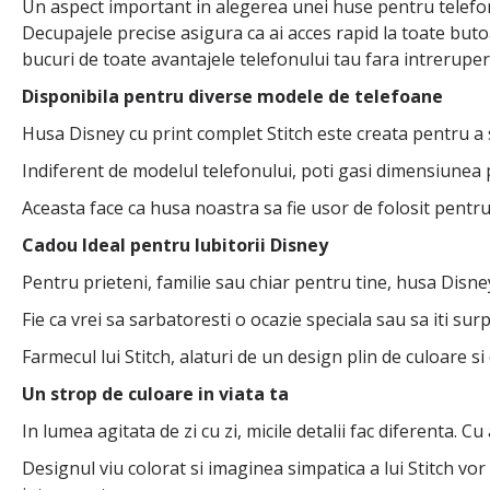
Un aspect important in alegerea unei huse pentru telefon e
Decupajele precise asigura ca ai acces rapid la toate butoa
bucuri de toate avantajele telefonului tau fara intreruperi 
Disponibila pentru diverse modele de telefoane
Husa Disney cu print complet Stitch este creata pentru a s
Indiferent de modelul telefonului, poti gasi dimensiunea p
Aceasta face ca husa noastra sa fie usor de folosit pentru o
Cadou Ideal pentru Iubitorii Disney
Pentru prieteni, familie sau chiar pentru tine, husa Disn
Fie ca vrei sa sarbatoresti o ocazie speciala sau sa iti sur
Farmecul lui Stitch, alaturi de un design plin de culoare s
Un strop de culoare in viata ta
In lumea agitata de zi cu zi, micile detalii fac diferenta.
Designul viu colorat si imaginea simpatica a lui Stitch vo