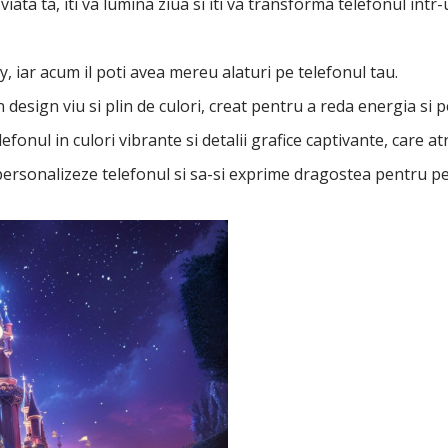
ta ta, iti va lumina ziua si iti va transforma telefonul intr-
, iar acum il poti avea mereu alaturi pe telefonul tau.
n design viu si plin de culori, creat pentru a reda energia si
nul in culori vibrante si detalii grafice captivante, care atra
 personalizeze telefonul si sa-si exprime dragostea pentru p