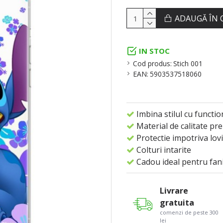
ADAUGĂ ÎN 
IN STOC
Cod produs:
Stich 001
EAN:
5903537518060
Imbina stilul cu functio
Material de calitate pr
Protectie impotriva lovi
Colturi intarite
Cadou ideal pentru fani
Livrare
gratuita
comenzi de peste 300
lei