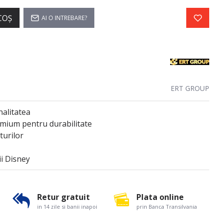
COŞ
AI O INTREBARE?
ERT GROUP
nalitatea
emium pentru durabilitate
turilor
i Disney
Retur gratuit
Plata online
in 14 zile si banii inapoi
prin Banca Transilvania