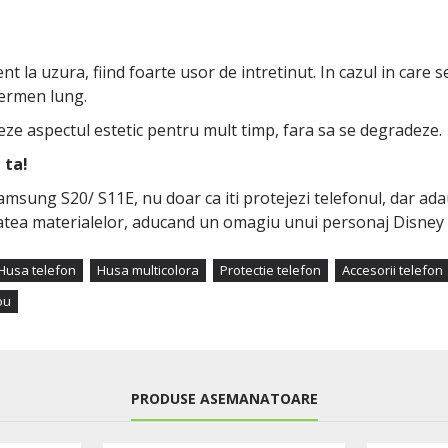
nt la uzura, fiind foarte usor de intretinut. In cazul in care
termen lung.
reze aspectul estetic pentru mult timp, fara sa se degradeze.
 ta!
sung S20/ S11E, nu doar ca iti protejezi telefonul, dar adaug
itatea materialelor, aducand un omagiu unui personaj Disney i
Husa telefon
Husa multicolora
Protectie telefon
Accesorii telefon
ou
PRODUSE ASEMANATOARE