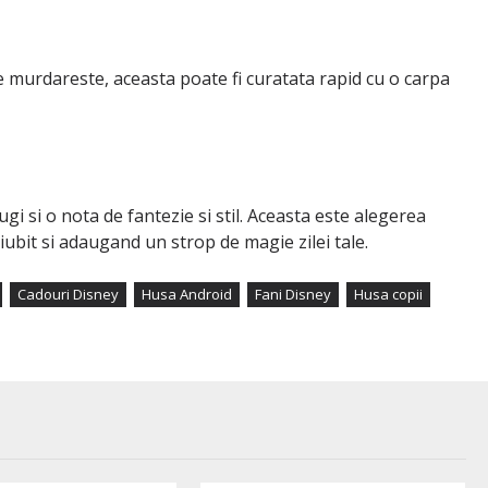
 se murdareste, aceasta poate fi curatata rapid cu o carpa
i si o nota de fantezie si stil. Aceasta este alegerea
ubit si adaugand un strop de magie zilei tale.
Cadouri Disney
Husa Android
Fani Disney
Husa copii