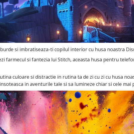
burde si imbratiseaza-ti copilul interior cu husa noastra Disn
iezi farmecul si fantezia lui Stitch, aceasta husa pentru telef
putina culoare si distractie in rutina ta de zi cu zi cu husa no
insoteasca in aventurile tale si sa lumineze chiar si cele mai pl