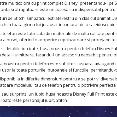
stra multicolora cu print complet Disney, prezentandu-l pe S
branta si atragatoare este un accesoriu indispensabil pentru f
uri de Stitch, simpaticul extraterestru din clasicul animat D
tch in toata gloria lui jucausa, inconjurat de o caleidoscopie d
elefon este fabricata din materiale de inalta calitate pentru
a husei, oferind o acoperire cuprinzatoare si protejand telefo
si detaliile intricate, husa noastra pentru telefon Disney Ful
a in detalii uimitoare, facandu-l un accesoriu deosebit pentru 
sa noastra pentru telefon este subtire si usoara, adaugand u
sor la toate porturile, butoanele si functiile, permitandu-ti s
sponibila in diferite dimensiuni pentru a se potrivi diversel
toare modelului tau de telefon pentru o potrivire perfecta 
ne sau surprinzi un iubit, husa noastra Disney Full Print est
rbatoreste personajul iubit, Stitch.