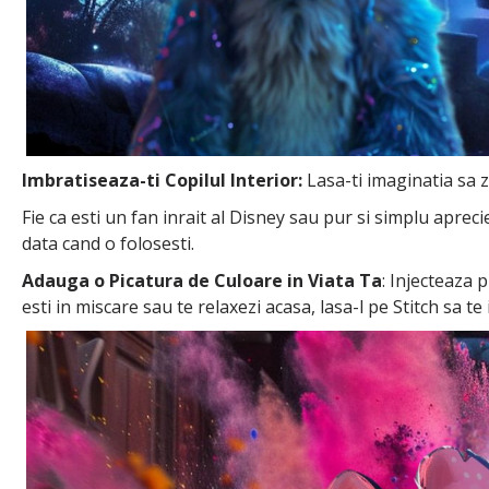
Imbratiseaza-ti Copilul Interior:
Lasa-ti imaginatia sa z
Fie ca esti un fan inrait al Disney sau pur si simplu aprec
data cand o folosesti.
Adauga o Picatura de Culoare in Viata Ta
: Injecteaza 
esti in miscare sau te relaxezi acasa, lasa-l pe Stitch sa te 