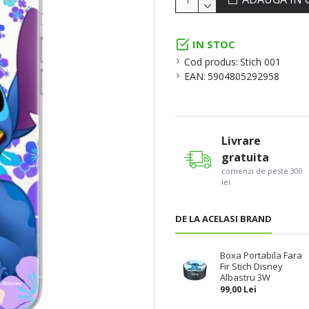
IN STOC
Cod produs:
Stich 001
EAN:
5904805292958
Livrare
gratuita
comenzi de peste 300
lei
DE LA ACELASI BRAND
Boxa Portabila Fara
Fir Stich Disney
Albastru 3W
99,00 Lei