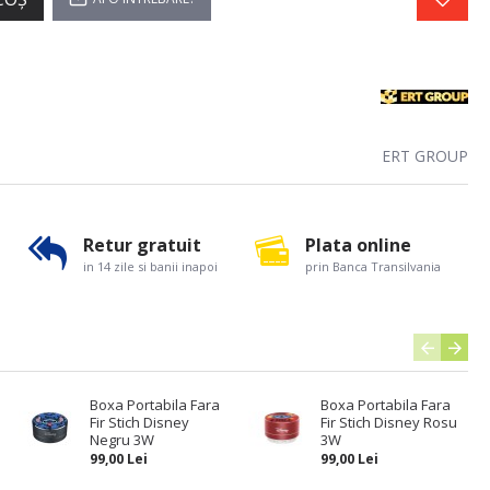
ERT GROUP
Retur gratuit
Plata online
in 14 zile si banii inapoi
prin Banca Transilvania
Boxa Portabila Fara
Boxa Portabila Fara
Fir Stich Disney
Fir Stich Disney Rosu
Negru 3W
3W
99,00 Lei
99,00 Lei