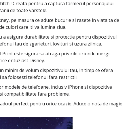
titch ! Creata pentru a captura farmecul personajului
anii de toate varstele.
isney, pe masura ce aduce bucurie si rasete in viata ta de
e culori care iti va lumina ziua.
 a asigura durabilitate si protectie pentru dispozitivul
nul tau de zgarieturi, lovituri si uzura zilnica.
l Print este sigura sa atraga privirile oriunde mergi.
orice entuziast Disney.
n minim de volum dispozitivului tau, in timp ce ofera
a folosesti telefonul fara restrictii.
or modele de telefoane, inclusiv iPhone si dispozitive
si compatibilitate fara probleme.
e cadoul perfect pentru orice ocazie. Aduce o nota de magie