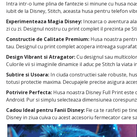
Intra intr-o lume plina de fantezie si minune cu husa noa
iubit de la Disney, Stitch, aceasta husa pentru telefon vi
Experimenteaza Magia Disney:
Incearca o aventura alat
zi cu zi. Designul nostru cu print complet il prezinta pe Sti
Constructie de Calitate Premium:
Husa noastra pentru t
tau. Designul cu print complet acopera intreaga suprafata 
Design Vibrant si Atragator:
Cu designul sau multicolor 
Culorile vii si imaginile dinamice il aduc pe Stitch la viat
Subtire si Usoara:
In ciuda constructiei sale robuste, hu
totusi protectie maxima. Decupajele precise asigura acces u
Potrivire Perfecta:
Husa noastra Disney Full Print este di
Android. Pur si simplu selecteaza dimensiunea corespunza
Cadou Ideal pentru Fanii Disney:
Fie ca te rasfeti pe ti
Disney in ziua cuiva cu acest accesoriu fermecator care sa