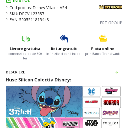
IN STOC
Cod produs:
Disney Villains A54
SKU:
DPCVIL23587
EAN:
5905511815448
ERT GROUP
Livrare gratuita
Retur gratuit
Plata online
comenzi de peste 300
in 14 zile si banii inapoi
prin Banca Transilvania
lei
DESCRIERE
Huse Silicon Colectia Disney: