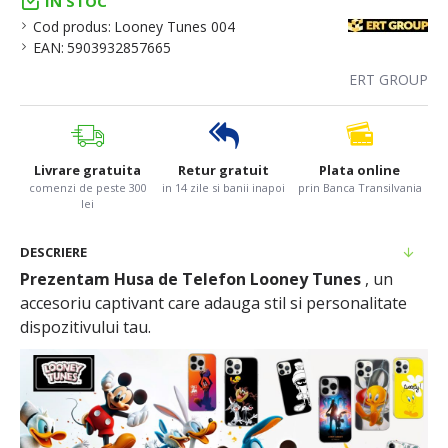
IN STOC
Cod produs:
Looney Tunes 004
EAN:
5903932857665
ERT GROUP
Livrare gratuita
Retur gratuit
Plata online
comenzi de peste 300
in 14 zile si banii inapoi
prin Banca Transilvania
lei
DESCRIERE
Prezentam Husa de Telefon Looney Tunes
, un
accesoriu captivant care adauga stil si personalitate
dispozitivului tau.