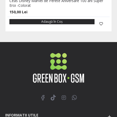
Ceas Disney Marvel de Perete Aniversare 100 ani Super
Eroi -Colorat
150,00 Lei
Adaugă în Coş
INFORMATII UTILE