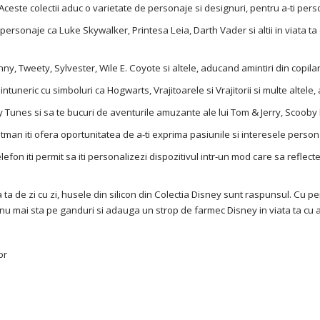
Aceste colectii aduc o varietate de personaje si designuri, pentru a-ti perso
ersonaje ca Luke Skywalker, Printesa Leia, Darth Vader si altii in viata ta de
, Tweety, Sylvester, Wile E. Coyote si altele, aducand amintiri din copilari
intuneric cu simboluri ca Hogwarts, Vrajitoarele si Vrajitorii si multe altel
 Tunes si sa te bucuri de aventurile amuzante ale lui Tom & Jerry, Scooby 
Batman iti ofera oportunitatea de a-ti exprima pasiunile si interesele perso
lefon iti permit sa iti personalizezi dispozitivul intr-un mod care sa reflect
 ta de zi cu zi, husele din silicon din Colectia Disney sunt raspunsul. Cu 
r, nu mai sta pe ganduri si adauga un strop de farmec Disney in viata ta cu 
or