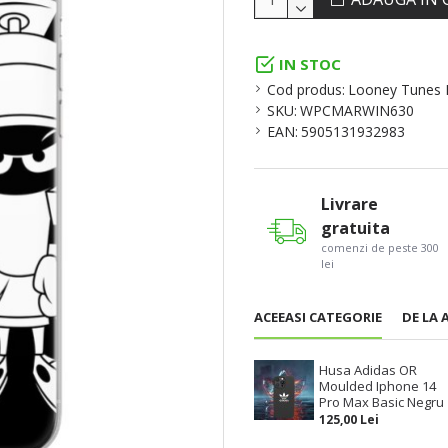
IN STOC
Cod produs:
Looney Tunes
SKU:
WPCMARWIN630
EAN:
5905131932983
Livrare
gratuita
comenzi de peste 300
lei
ACEEASI CATEGORIE
DE LA 
Husa Adidas OR
Moulded Iphone 14
Pro Max Basic Negru
125,00 Lei