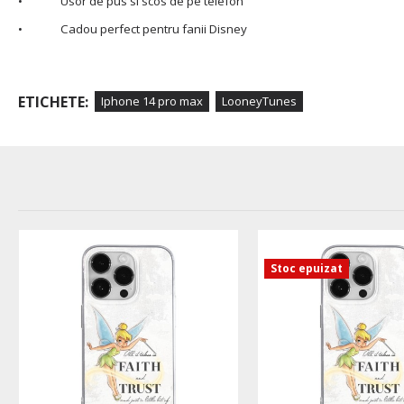
• Usor de pus si scos de pe telefon
• Cadou perfect pentru fanii Disney
ETICHETE:
Iphone 14 pro max
LooneyTunes
Stoc epuizat