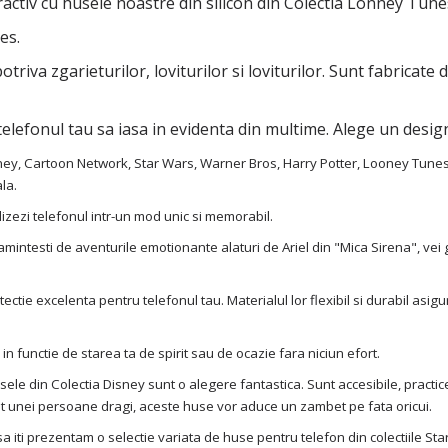
ractiv cu husele noastre din silicon din Colectia Lonney Tune
es.
iva zgarieturilor, loviturilor si loviturilor. Sunt fabricate di
elefonul tau sa iasa in evidenta din multime. Alege un design 
ney, Cartoon Network, Star Wars, Warner Bros, Harry Potter, Looney Tunes,
la.
izezi telefonul intr-un mod unic si memorabil.
ti amintesti de aventurile emotionante alaturi de Ariel din "Mica Sirena", v
ectie excelenta pentru telefonul tau. Materialul lor flexibil si durabil asig
in functie de starea ta de spirit sau de ocazie fara niciun efort.
e din Colectia Disney sunt o alegere fantastica. Sunt accesibile, practice s
ptat unei persoane dragi, aceste huse vor aduce un zambet pe fata oricui.
 iti prezentam o selectie variata de huse pentru telefon din colectiile S