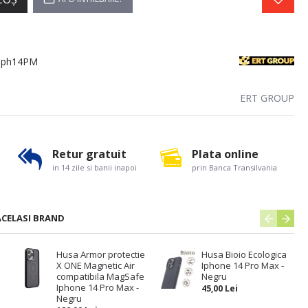
 Iph14PM
ERT GROUP
Retur gratuit
Plata online
in 14 zile si banii inapoi
prin Banca Transilvania
ACELASI BRAND
Husa Armor protectie
Husa Bioio Ecologica
X ONE Magnetic Air
Iphone 14 Pro Max -
compatibila MagSafe
Negru
Iphone 14 Pro Max -
45,00 Lei
Negru