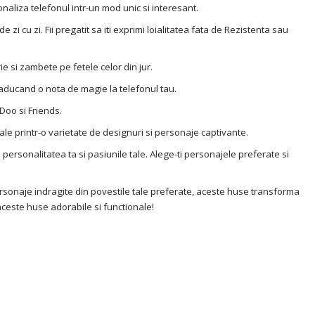
naliza telefonul intr-un mod unic si interesant.
 zi cu zi. Fii pregatit sa iti exprimi loialitatea fata de Rezistenta sau
e si zambete pe fetele celor din jur.
e, aducand o nota de magie la telefonul tau.
Doo si Friends.
nale printr-o varietate de designuri si personaje captivante.
e personalitatea ta si pasiunile tale. Alege-ti personajele preferate si
personaje indragite din povestile tale preferate, aceste huse transforma
aceste huse adorabile si functionale!