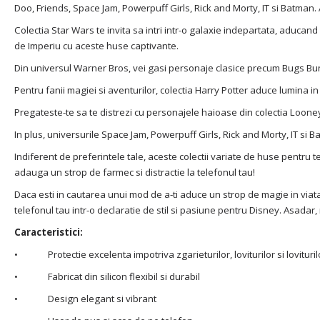
Doo, Friends, Space Jam, Powerpuff Girls, Rick and Morty, IT si Batman. 
Colectia Star Wars te invita sa intri intr-o galaxie indepartata, aducand p
de Imperiu cu aceste huse captivante.
Din universul Warner Bros, vei gasi personaje clasice precum Bugs Bunny
Pentru fanii magiei si aventurilor, colectia Harry Potter aduce lumina in 
Pregateste-te sa te distrezi cu personajele haioase din colectia Looney
In plus, universurile Space Jam, Powerpuff Girls, Rick and Morty, IT si 
Indiferent de preferintele tale, aceste colectii variate de huse pentru te
adauga un strop de farmec si distractie la telefonul tau!
Daca esti in cautarea unui mod de a-ti aduce un strop de magie in viata
telefonul tau intr-o declaratie de stil si pasiune pentru Disney. Asada
Caracteristici:
• Protectie excelenta impotriva zgarieturilor, loviturilor si lovituril
• Fabricat din silicon flexibil si durabil
• Design elegant si vibrant