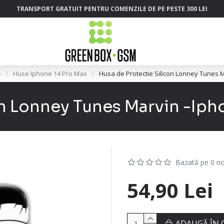
TRANSPORT GRATUIT PENTRU COMENZILE DE PE PESTE 300 LEI
e
Huse Iphone 14 Pro Max
Husa de Protectie Silicon Lonney Tunes M
on Lonney Tunes Marvin -Ipho
Bazată pe 0 no
54,90 Lei
ADAUGĂ ÎN 