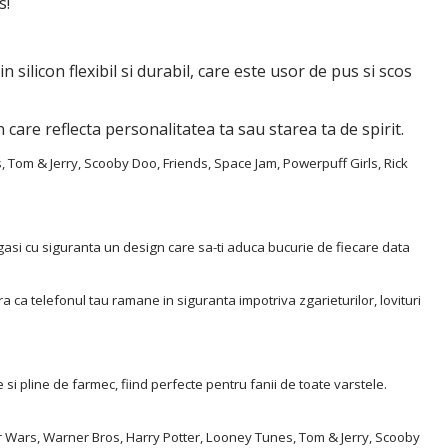
s!
n silicon flexibil si durabil, care este usor de pus si scos
care reflecta personalitatea ta sau starea ta de spirit.
 Tom & Jerry, Scooby Doo, Friends, Space Jam, Powerpuff Girls, Rick
ei gasi cu siguranta un design care sa-ti aduca bucurie de fiecare data
ura ca telefonul tau ramane in siguranta impotriva zgarieturilor, lovituri
i pline de farmec, fiind perfecte pentru fanii de toate varstele.
tar Wars, Warner Bros, Harry Potter, Looney Tunes, Tom & Jerry, Scooby