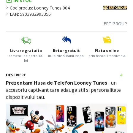
IN STOC
Cod produs:
Looney Tunes 004
EAN:
5903932993356
ERT GROUP
Livrare gratuita
Retur gratuit
Plata online
comenzi de peste 300
in 14 zile si banii inapoi
prin Banca Transilvania
lei
DESCRIERE
Prezentam Husa de Telefon Looney Tunes
, un
accesoriu captivant care adauga stil si personalitate
dispozitivului tau.