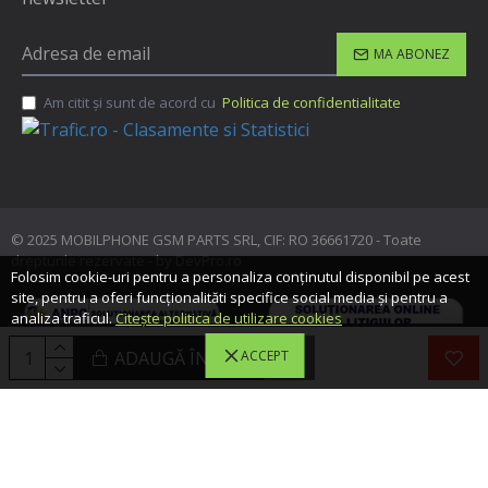
MA ABONEZ
Am citit şi sunt de acord cu
Politica de confidentialitate
© 2025 MOBILPHONE GSM PARTS SRL, CIF: RO 36661720 - Toate
drepturile rezervate - by DevPro.ro
Folosim cookie-uri pentru a personaliza conținutul disponibil pe acest
site, pentru a oferi funcționalităti specifice social media și pentru a
analiza traficul.
Citește politica de utilizare cookies
ADAUGĂ ÎN COŞ
ACCEPT