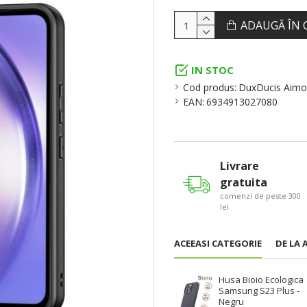
ADAUGĂ ÎN 
IN STOC
Cod produs:
DuxDucis Aimo
EAN:
6934913027080
Livrare
gratuita
comenzi de peste 300
lei
ACEEASI CATEGORIE
DE LA 
Husa Bioio Ecologica
Samsung S23 Plus -
Negru