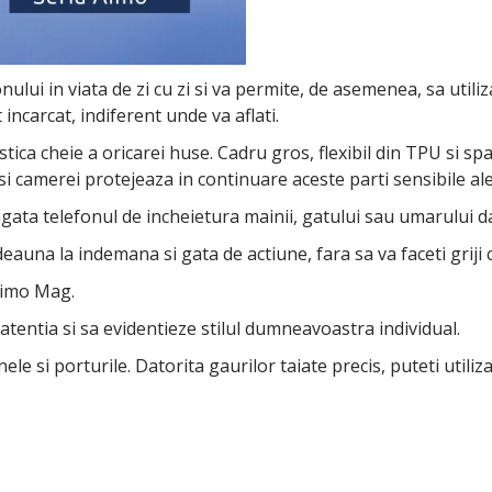
fonului in viata de zi cu zi si va permite, de asemenea, sa uti
incarcat, indiferent unde va aflati.
ica cheie a oricarei huse. Cadru gros, flexibil din TPU si spa
i si camerei protejeaza in continuare aceste parti sensibile al
gata telefonul de incheietura mainii, gatului sau umarului dat
eauna la indemana si gata de actiune, fara sa va faceti griji c
Aimo Mag.
atentia si sa evidentieze stilul dumneavoastra individual.
le si porturile. Datorita gaurilor taiate precis, puteti utiliza