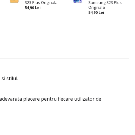
S23 Plus Originala
Samsung S23 Plus
Originala
54,90 Lei
54,90 Lei
i stilul.
adevarata placere pentru fiecare utilizator de