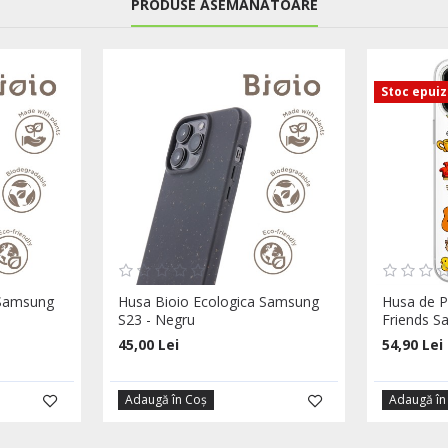
PRODUSE ASEMANATOARE
Stoc epui
 Samsung
Husa Bioio Ecologica Samsung
Husa de Pr
S23 - Negru
Friends S
45,00 Lei
54,90 Lei
Adaugă în Coş
Adaugă în