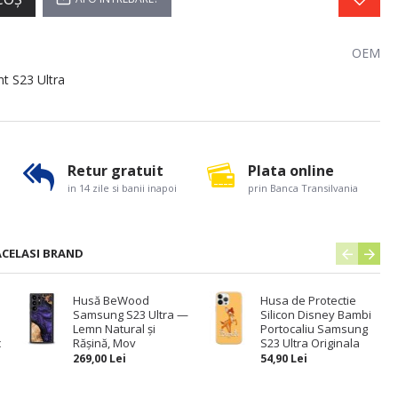
OEM
nt S23 Ultra
Retur gratuit
Plata online
in 14 zile si banii inapoi
prin Banca Transilvania
ACELASI BRAND
Husă BeWood
Husa de Protectie
Samsung S23 Ultra —
Silicon Disney Bambi
Lemn Natural și
Portocaliu Samsung
c
Rășină, Mov
S23 Ultra Originala
269,00 Lei
54,90 Lei