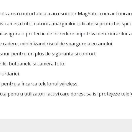
ilizarea confortabila a accesoriilor MagSafe, cum ar fi inca
v camera foto, datorita marginilor ridicate si protectiei spec
m asigura o protectie de incredere impotriva deteriorarilor a
de cadere, minimizand riscul de spargere a ecranului.
snur pentru un plus de siguranta si confort.
rile, butoanele si camera foto.
urdariei.
pentru a incarca telefonul wireless.
entru utilizatorii activi care doresc sa isi protejeze telefon