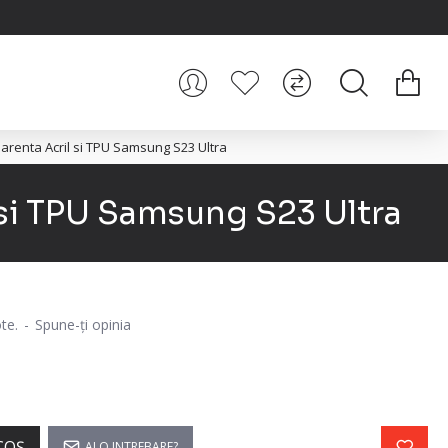
renta Acril si TPU Samsung S23 Ultra
si TPU Samsung S23 Ultra
te.
-
Spune-ţi opinia
COŞ
AI O INTREBARE?