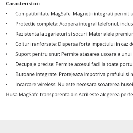
Caracteristici:
•
Compatibilitate MagSafe: Magnetii integrati permit ut
•
Protectie completa: Acopera integral telefonul, inclusi
•
Rezistenta la zgarieturi si socuri: Materialele premiu
•
Colturi ranforsate: Dispersa forta impactului in caz 
•
Suport pentru snur: Permite atasarea usoara a unui 
•
Decupaje precise: Permite accesul facil la toate portu
•
Butoane integrate: Protejeaza impotriva prafului si m
•
Incarcare wireless: Nu este necesara scoaterea husei 
Husa MagSafe transparenta din Acril este alegerea perfecta p