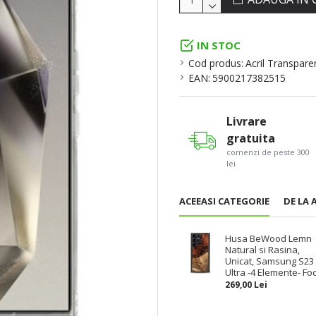
IN STOC
Cod produs:
Acril Transpare
EAN:
5900217382515
Livrare
gratuita
comenzi de peste 300
lei
ACEEASI CATEGORIE
DE LA 
Husa BeWood Lemn
Natural si Rasina,
Unicat, Samsung S23
Ultra -4 Elemente- Fo
269,00 Lei