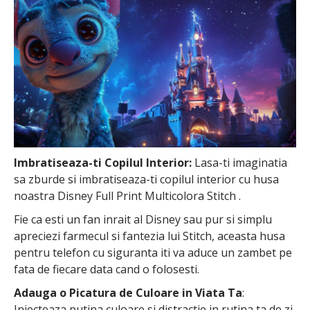
Imbratiseaza-ti Copilul Interior:
Lasa-ti imaginatia
sa zburde si imbratiseaza-ti copilul interior cu husa
noastra Disney Full Print Multicolora Stitch .
Fie ca esti un fan inrait al Disney sau pur si simplu
apreciezi farmecul si fantezia lui Stitch, aceasta husa
pentru telefon cu siguranta iti va aduce un zambet pe
fata de fiecare data cand o folosesti.
Adauga o Picatura de Culoare in Viata Ta
:
Injecteaza putina culoare si distractie in rutina ta de zi