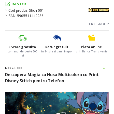
IN STOC
Cod produs:
Stich 001
EAN:
5905511442286
ERT GROUP
Livrare gratuita
Retur gratuit
Plata online
comenzi de peste 300
in 14 zile si banii inapoi
prin Banca Transilvania
lei
DESCRIERE
Descopera Magia cu Husa Multicolora cu Print
Disney Stitch pentru Telefon