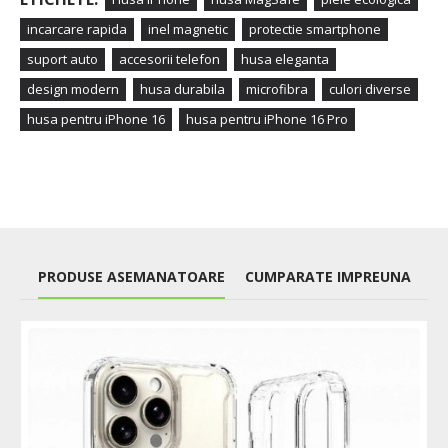
incarcare rapida
inel magnetic
protectie smartphone
suport auto
accesorii telefon
husa eleganta
design modern
husa durabila
microfibra
culori diverse
husa pentru iPhone 16
husa pentru iPhone 16 Pro
PRODUSE ASEMANATOARE
CUMPARATE IMPREUNA