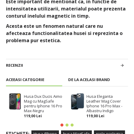
Este important de mentionat ca, in functie de
intensitatea utilizarii, materialul poate prezenta
conturul inelului magnetic in timp.
Acesta este un fenomen natural care nu
afecteaza functionalitatea husei si reprezinta o
problema pur estetica.
RECENZII
ACEEASI CATEGORIE
DE LA ACELASI BRAND
Husa Dux Ducis Aimo
Husa Eleganta
Mag cu MagSafe
Leather Mag Cover
pentru Iphone 16 Pro
Iphone 16 Pro Max -
Max-Negru
Albastru Indigo
119,00 Lei
119,00 Lei
ETICHETE:
Husa iPhone
husa MagSafe
piele ecologica