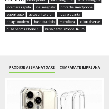
incarcare rapida
inel magnetic
protectie smartphone
suport auto
accesorii telefon
husa eleganta
design modern
husa durabila
microfibra
culori diverse
husa pentru iPhone 16
husa pentru iPhone 16 Pro
PRODUSE ASEMANATOARE
CUMPARATE IMPREUNA