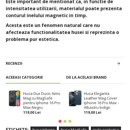
Este important de mentionat ca, in functie de
intensitatea utilizarii, materialul poate prezenta
conturul inelului magnetic in timp.
Acesta este un fenomen natural care nu
afecteaza functionalitatea husei si reprezinta o
problema pur estetica.
RECENZII
ACEEASI CATEGORIE
DE LA ACELASI BRAND
Husa Dux Ducis Aimo
Husa Eleganta
Mag cu MagSafe
Leather Mag Cover
pentru Iphone 16 Pro
Iphone 16 Pro Max -
Max-Negru
Albastru Indigo
119,00 Lei
119,00 Lei
ETICHETE:
husa Iphone
husa MagSafe
piele ecologica