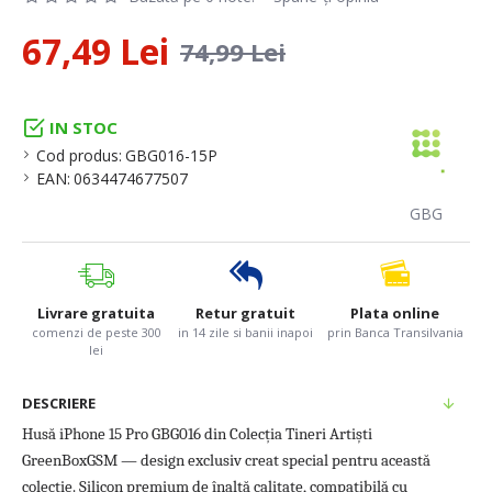
67,49 Lei
74,99 Lei
IN STOC
Cod produs:
GBG016-15P
EAN:
0634474677507
GBG
Livrare gratuita
Retur gratuit
Plata online
comenzi de peste 300
in 14 zile si banii inapoi
prin Banca Transilvania
lei
DESCRIERE
Husă iPhone 15 Pro GBG016 din Colecția Tineri Artiști
GreenBoxGSM — design exclusiv creat special pentru această
colecție. Silicon premium de înaltă calitate, compatibilă cu