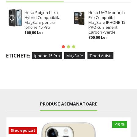
Husa Spigen Ultra
Husa UAG Monarch
Hybrid Compatiblila
Pro Compatibil
MagSafe pentru
MagSafe IPHONE 15
Iphone 15 Pro
PRO cu Element
Carbon -Verde
160,00 Lei
300,00 Lei
ETICHETE:
Iphone 15 Pro
MagSafe
Tineri Artisti
PRODUSE ASEMANATOARE
-10 %
Stoc epuizat