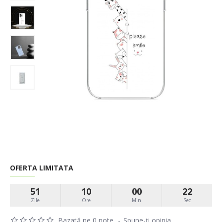
OFERTA LIMITATA
51
10
00
22
Zile
Ore
Min
Sec
Bazată pe 0 note.
-
Spune-ţi opinia