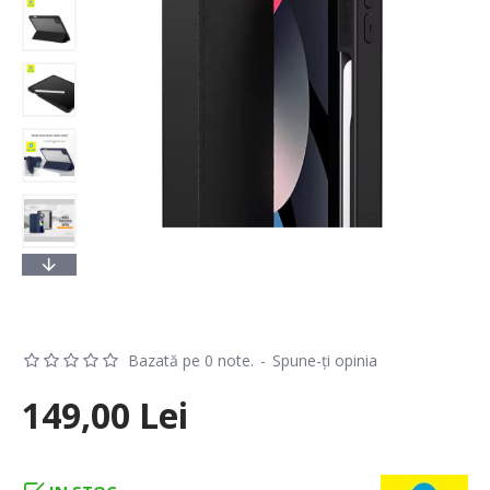
Bazată pe 0 note.
-
Spune-ţi opinia
149,00 Lei