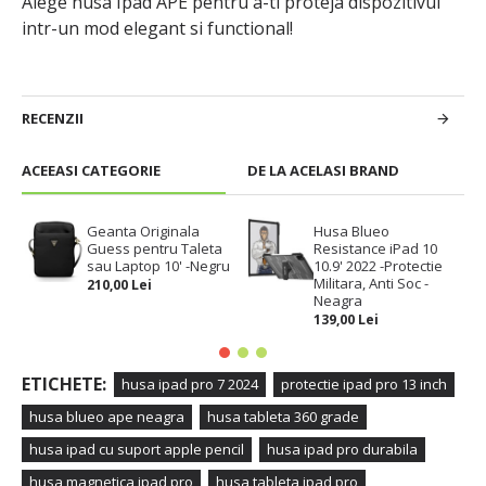
Alege husa Ipad APE pentru a-ti proteja dispozitivul
intr-un mod elegant si functional!
RECENZII
ACEEASI CATEGORIE
DE LA ACELASI BRAND
Geanta Originala
Husa Blueo
Guess pentru Taleta
Resistance iPad 10
sau Laptop 10' -Negru
10.9' 2022 -Protectie
Militara, Anti Soc -
210,00 Lei
Neagra
139,00 Lei
ETICHETE:
husa ipad pro 7 2024
protectie ipad pro 13 inch
husa blueo ape neagra
husa tableta 360 grade
husa ipad cu suport apple pencil
husa ipad pro durabila
husa magnetica ipad pro
husa tableta ipad pro