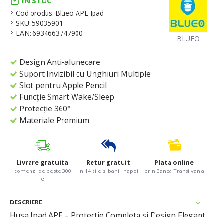
IN STOC
Cod produs:
Blueo APE Ipad
SKU:
59035901
EAN:
6934663747900
BLUEO
Design Anti-alunecare
Suport Invizibil cu Unghiuri Multiple
Slot pentru Apple Pencil
Funcție Smart Wake/Sleep
Protecție 360°
Materiale Premium
Livrare gratuita
Retur gratuit
Plata online
comenzi de peste 300
in 14 zile si banii inapoi
prin Banca Transilvania
lei
DESCRIERE
Husa Ipad APE – Protectie Completa si Design Elegant