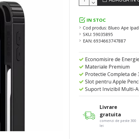
IN STOC
Cod produs:
Blueo Ape Ipad
SKU:
59035895
EAN:
6934663747887
Economisire de Energi
Materiale Premium
Protectie Completa de 
Slot pentru Apple Penci
Suport Invizibil Multi-
Livrare
gratuita
comenzi de peste 300
lei