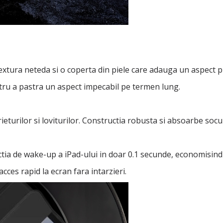
 textura neteda si o coperta din piele care adauga un aspect
entru a pastra un aspect impecabil pe termen lung.
urilor si loviturilor. Constructia robusta si absoarbe socurile 
tia de wake-up a iPad-ului in doar 0.1 secunde, economisind 
cces rapid la ecran fara intarzieri.