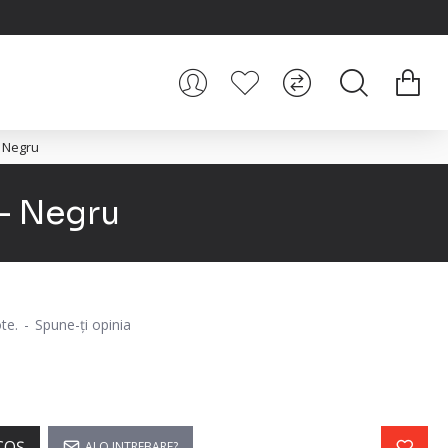
- Negru
 - Negru
te.
-
Spune-ţi opinia
i
COŞ
AI O INTREBARE?