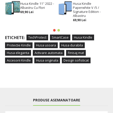
Husa Kindle 11'' 2022 -
Husa Kindle
Albastru Cu Flori
Paperwhite V /5 /
Signature Edition -
69,90 Lei
Albastru
69,90 Lei
ETICHETE:
TechProtect
SmartCase
Husa Kindle
Protectie Kindle
Husa usoara
Husa durabila
Husa eleganta
Activare automata
Finisaj mat
Accesorii Kindle
Husa originala
Design sofisticat
PRODUSE ASEMANATOARE