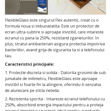
FlexibleGlass este singurul Flex autentic, creat cu o
formula noua si imbunatatita. Este un protector de
ecran ultra-subtire si aproape invizibil, care intareste
ecranul cu pana la 250%, rezistand zgarieturilor. In
plus, stratul antibacterian asigura protectia impotriva
bacteriilor, avand grija de siguranta ta si a telefonului
tau.
Caracteristici principale:
1. Protectie discreta si solida - Datorita grosimii de sub
jumatate de milimetru, FlexibleGlass este aproape
invizibil si foarte fin la atingere, oferindu-ti senzatia
de alunecare pe sticla neteda.
2. Rezistenta sporita - Intareste ecranul telefonului cu
250%, absorbind energia impactului pentru a proteja
ecranul impotriva spargerii. Ideal pentru aventurile