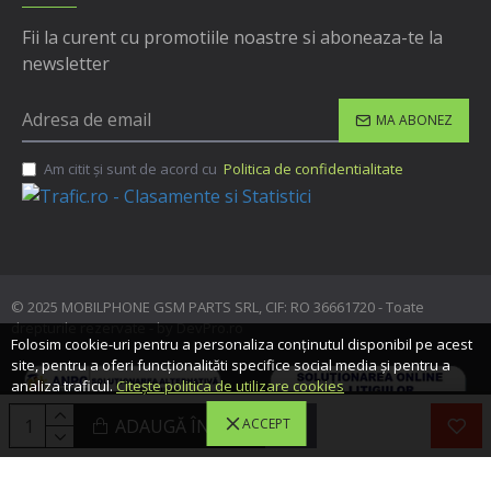
Fii la curent cu promotiile noastre si aboneaza-te la
newsletter
MA ABONEZ
Am citit şi sunt de acord cu
Politica de confidentialitate
© 2025 MOBILPHONE GSM PARTS SRL, CIF: RO 36661720 - Toate
drepturile rezervate - by DevPro.ro
Folosim cookie-uri pentru a personaliza conținutul disponibil pe acest
site, pentru a oferi funcționalităti specifice social media și pentru a
analiza traficul.
Citește politica de utilizare cookies
ADAUGĂ ÎN COŞ
ACCEPT