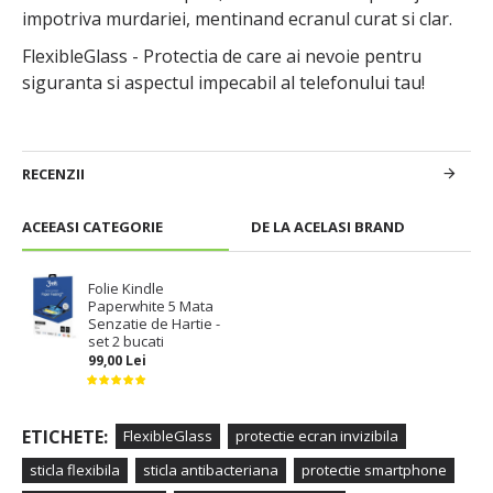
impotriva murdariei, mentinand ecranul curat si clar.
FlexibleGlass - Protectia de care ai nevoie pentru
siguranta si aspectul impecabil al telefonului tau!
RECENZII
ACEEASI CATEGORIE
DE LA ACELASI BRAND
Folie Kindle
Paperwhite 5 Mata
Senzatie de Hartie -
set 2 bucati
99,00 Lei
ETICHETE:
FlexibleGlass
protectie ecran invizibila
sticla flexibila
sticla antibacteriana
protectie smartphone