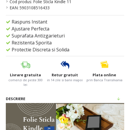
Cod produs:
Folie Sticla Kindle 11
EAN:
5903108516433
Raspuns Instant
Ajustare Perfecta
Suprafata Antizgarieturi
Rezistenta Sporita
Protectie Discreta si Solida
Livrare gratuita
Retur gratuit
Plata online
comenzi de peste 300
in 14 zile si banii inapoi
prin Banca Transilvania
lei
DESCRIERE