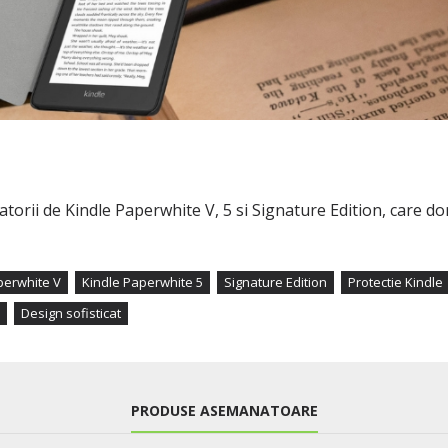
torii de Kindle Paperwhite V, 5 si Signature Edition, care d
perwhite V
Kindle Paperwhite 5
Signature Edition
Protectie Kindle
Design sofisticat
PRODUSE ASEMANATOARE