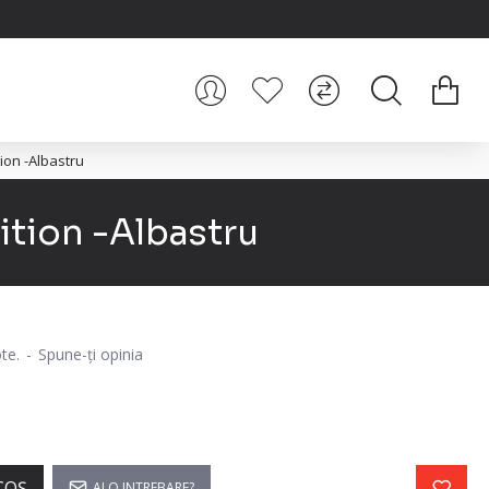
ion -Albastru
ition -Albastru
te.
-
Spune-ţi opinia
COŞ
AI O INTREBARE?