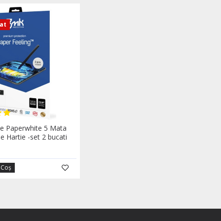
zat
dle Paperwhite 5 Mata
e Hartie -set 2 bucati
 Coş