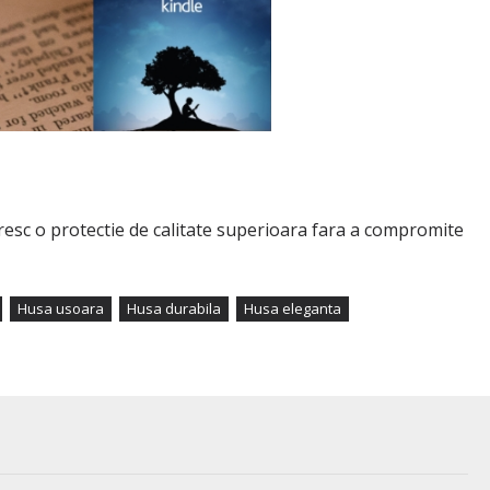
oresc o protectie de calitate superioara fara a compromite
Husa usoara
Husa durabila
Husa eleganta