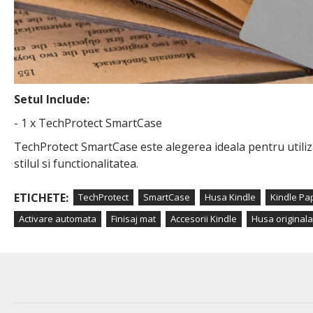
Setul Include:
- 1 x TechProtect SmartCase
TechProtect SmartCase este alegerea ideala pentru utiliza
stilul si functionalitatea.
ETICHETE:
TechProtect
SmartCase
Husa Kindle
Kindle Pa
Activare automata
Finisaj mat
Accesorii Kindle
Husa originala