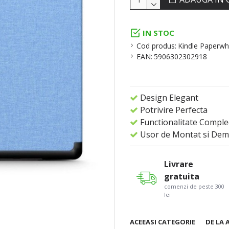
IN STOC
Cod produs:
Kindle Paperwh
EAN:
5906302302918
Design Elegant
Potrivire Perfecta
Functionalitate Comple
Usor de Montat si Dem
Livrare
gratuita
comenzi de peste 300
lei
ACEEASI CATEGORIE
DE LA 