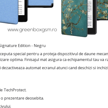
Signature Edition - Negru
puta special pentru a proteja dispozitivul de daune mecanic
utilizare optima. Finisajul mat asigura ca echipamentul tau v
 dezactiveaza automat ecranul atunci cand deschizi si inchizi 
de TechProtect.
u o prezentare deosebita.
ivului.