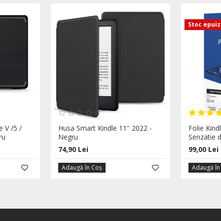
Stoc epui
 V /5 /
Husa Smart Kindle 11'' 2022 -
Folie Kin
ru
Negru
Senzatie d
74,90 Lei
99,00 Lei
Adaugă în Coş
Adaugă în