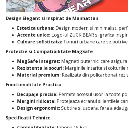
Design Elegant si Inspirat de Manhattan
Estetica urbana:
Design modern si minimalist, perfe
Accente unice:
Logo-ul ZUCK BEAR si grafica inspira
Culoare sofisticata:
Tonuri urbane care se potrives
Protectie si Compatibilitate MagSafe
MagSafe integrat:
Magneti puternici care asigura o
Rezistenta la socuri:
Marginile intarite si colturile
Material premium:
Realizata din policarbonat rezist
Functionalitate Practica
Decupaje precise:
Permite accesul usor la toate po
Margini ridicate:
Protejeaza ecranul si lentilele ca
Design ergonomic:
Subtire si usoara, fara a adauga
Specificatii Tehnice
Compatibilitate:
Iphone 15 Pro