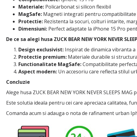
Materiale:
Policarbonat si silicon flexibil
MagSafe:
Magneti integrati pentru compatibilitate
Protectie:
Rezistenta la socuri, colturi intarite, ma
Dimensiuni:
Perfect adaptate la iPhone 15 Pro pent
De ce sa alegi husa ZUCK BEAR NEW YORK NEVER SLEE
Design exclusivist:
Inspirat de dinamica vibranta a
Protectie premium:
Materiale durabile si structur
Functionalitate MagSafe:
Compatibilitate perfecta
Aspect modern:
Un accesoriu care reflecta stilul ur
Concluzie
Alege husa ZUCK BEAR NEW YORK NEVER SLEEPS MAG pentru a
Este solutia ideala pentru cei care apreciaza calitatea, fu
Comanda acum si adauga o nota de rafinament urban Iph