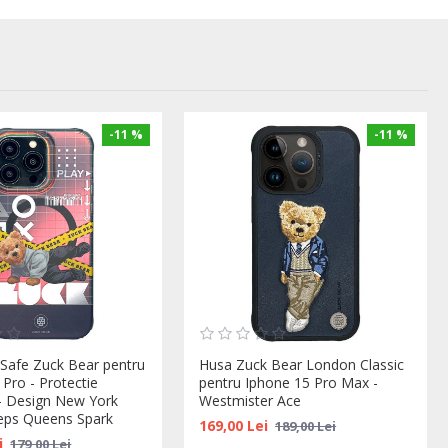
-11 %
-11 %
afe Zuck Bear pentru
Husa Zuck Bear London Classic
Pro - Protectie
pentru Iphone 15 Pro Max -
- Design New York
Westmister Ace
eps Queens Spark
169,00 Lei
189,00 Lei
i
179,00 Lei