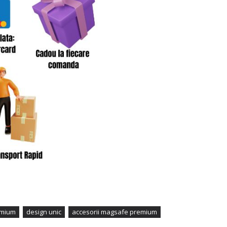
emium
design unic
accesorii magsafe premium