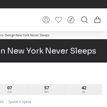
ro- Design New York Never Sleeps
gn New York Never Sleeps
07
57
41
Ore
Min
Sec
te.
-
Spune-ţi opinia