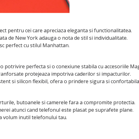
ct pentru cei care apreciaza eleganta si functionalitatea.
ta de New York adauga o nota de stil si individualitate.
c perfect cu stilul Manhattan.
 potrivire perfecta si o conexiune stabila cu accesoriile Mag
 ranforsate protejeaza impotriva caderilor si impacturilor.
ent si silicon flexibil, ofera o prindere sigura si confortabila
rturile, butoanele si camerele fara a compromite protectia.
merei atunci cand telefonul este plasat pe suprafete plane.
 volum inutil telefonului tau.