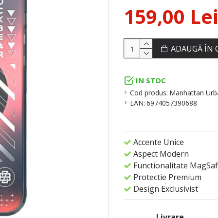
159,00 Le
ADAUGĂ ÎN 
IN STOC
Cod produs:
Manhattan Urb
EAN:
6974057390688
Accente Unice
Aspect Modern
Functionalitate MagSa
Protectie Premium
Design Exclusivist
Livrare