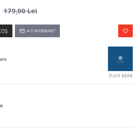
i
179,00 Lei
COŞ
AI O INTREBARE?
ane
ZUCK BEAR
fe