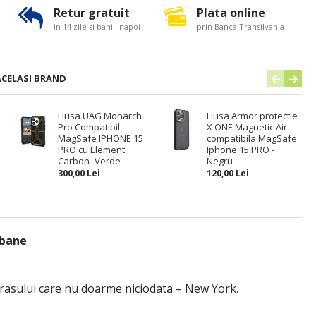
Retur gratuit
Plata online
in 14 zile si banii inapoi
prin Banca Transilvania
ACELASI BRAND
Husa UAG Monarch
Husa Armor protectie
Pro Compatibil
X ONE Magnetic Air
MagSafe IPHONE 15
compatibila MagSafe
PRO cu Element
Iphone 15 PRO -
Carbon -Verde
Negru
300,00 Lei
120,00 Lei
rbane
rasului care nu doarme niciodata – New York.