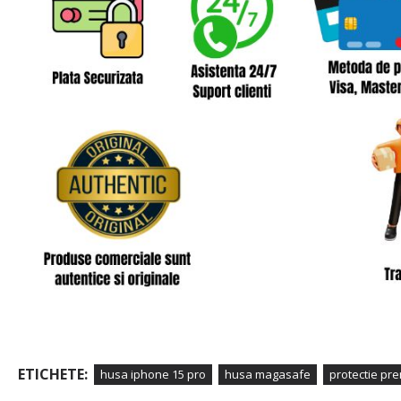
ETICHETE:
husa iphone 15 pro
husa magasafe
protectie pr