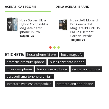
ACEEASI CATEGORIE
DE LA ACELASI BRAND
Husa Spigen Ultra
Husa UAG Monarch
Hybrid Compatiblila
Pro Compatibil
MagSafe pentru
MagSafe IPHONE 15
Iphone 15 Pro
PRO cu Element
Carbon -Verde
160,00 Lei
300,00 Lei
ETICHETE:
husa iphone 15 pro
husa magsafe
protectie premium iphone
husa rezistenta iphone
husa slim iphone
husa usoara iphone
design unic iphone
accesorii smartphone premium
incarcare wireless compatibila
protectie anti-soc iphone