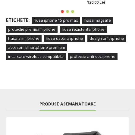
120,00 Lei
ETICHETE:
husa iphone 15 pro max
husa magsafe
protectie premium iphone
husa rezistenta iphone
husa slim iphone
husa usoara iphone
design unic iphone
accesorii smartphone premium
incarcare wireless compatibila
protectie anti-soc iphone
PRODUSE ASEMANATOARE