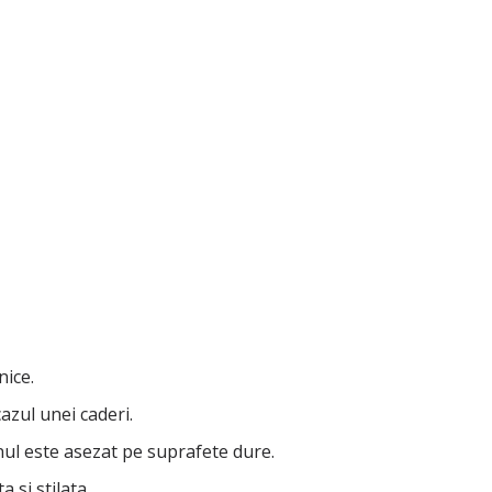
nice.
azul unei caderi.
nul este asezat pe suprafete dure.
si stilata.