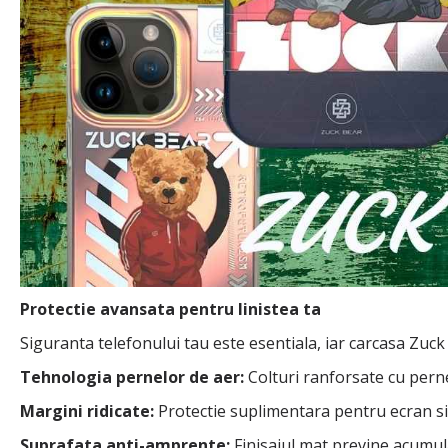
Protectie avansata pentru
linistea ta
Siguranta telefonului tau este esentiala, iar carcasa Zuck 
Tehnologia pernelor de aer:
Colturi ranforsate cu perne
Margini ridicate:
Protectie suplimentara pentru ecran si 
Suprafata anti-amprente:
Finisajul mat previne acumula