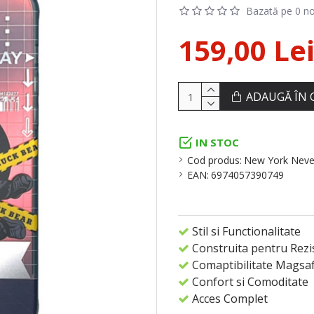
Bazată pe 0 no
159,00 Le
ADAUGĂ ÎN 
IN STOC
Cod produs:
New York Neve
EAN:
6974057390749
Stil si Functionalitate
Construita pentru Rezi
Comaptibilitate Magsa
Confort si Comoditate
Acces Complet