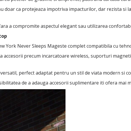
u doar ca protejeaza impotriva impacturilor, dar rezista si
fara a compromite aspectul elegant sau utilizarea confortabi
top
New York Never Sleeps Mageste complet compatibila cu tehn
nta accesorii precum incarcatoare wireless, suporturi magnet
ersatil, perfect adaptat pentru un stil de viata modern si co
ibilitatea de a adauga accesorii suplimentare iti ofera mai mul