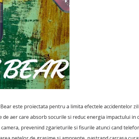
Bear este proiectata pentru a limita efectele accidentelor zil
 de aer care absorb socurile si reduc energia impactului in c
camera, prevenind zgarieturile si fisurile atunci cand telefo
rea petelor de grasime si amprente, pastrand carcasa curata 