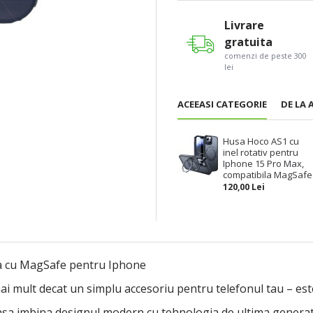
Livrare
gratuita
comenzi de peste 300
lei
ACEEASI CATEGORIE
DE LA 
Husa Hoco AS1 cu
inel rotativ pentru
Iphone 15 Pro Max,
compatibila MagSafe
120,00 Lei
a cu MagSafe pentru Iphone
lt decat un simplu accesoriu pentru telefonul tau – este o d
casa imbina designul modern cu tehnologia de ultima generati