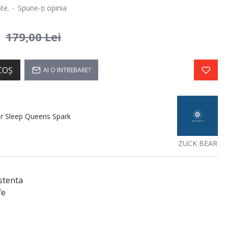
te.
-
Spune-ţi opinia
i
179,00 Lei
COŞ
AI O INTREBARE?
r Sleep Queens Spark
ZUCK BEAR
stenta
fe