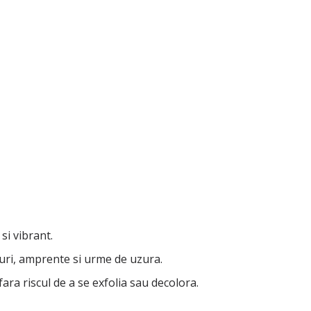
si vibrant.
eturi, amprente si urme de uzura.
ara riscul de a se exfolia sau decolora.