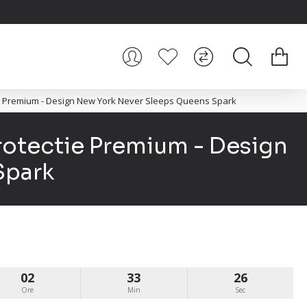
e Premium - Design New York Never Sleeps Queens Spark
rotectie Premium - Design
Spark
02
33
25
Ore
Min
Sec