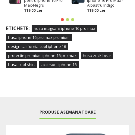
pentru Iphone 16 Pro
Iphone 16 Pro Max -
Max-Negru
Albastru Indigo
119,00 Lei
119,00 Lei
ETICHETE:
husa magsafe iphone 16 pro max
husa iphone 16 pro max premium
design california cool iphone 16
protectie premium iphone 16 pro max
husa zuck bear
husa cool shirt
accesorii iphone 16
PRODUSE ASEMANATOARE